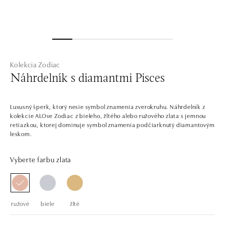
Kolekcia Zodiac
Náhrdelník s diamantmi Pisces
Luxusný šperk, ktorý nesie symbol znamenia zverokruhu. Náhrdelník z
kolekcie ALOve Zodiac z bieleho, žltého alebo ružového zlata s jemnou
retiazkou, ktorej dominuje symbol znamenia podčiarknutý diamantovým
leskom.
Vyberte farbu zlata
ružové
biele
žlté