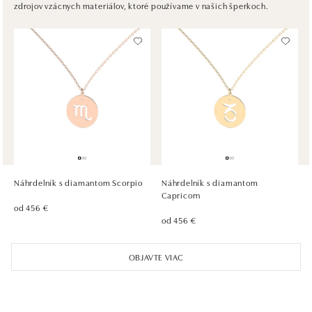
zdrojov vzácnych materiálov, ktoré používame v našich šperkoch.
tel.: +420736509250
dnes otvorené do 21:00
ALOve OC Olympia, Brno
U Dálnice 777, 664 42 Brno
tel.: +420604389337
dnes otvorené od 10:00
ALOve Westfield Černý most, Praha 9
Chlumecká 765/6, 198 19 Praha 9
tel.: +420735703904
Náhrdelník s diamantom Scorpio
Náhrdelník s diamantom
dnes otvorené do 21:00
Capricorn
od 456 €
od 456 €
ALOve Westfield, Praha 4 - Chodov
Roztylská 2321/19, 148 00 Praha 4 - Chodov
OBJAVTE VIAC
tel.: +420730524389
dnes otvorené do 21:00