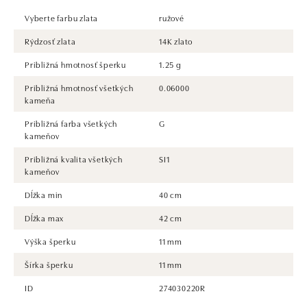
Vyberte farbu zlata
ružové
Rýdzosť zlata
14K zlato
Približná hmotnosť šperku
1.25 g
Približná hmotnosť všetkých
0.06000
kameňa
Približná farba všetkých
G
kameňov
Približná kvalita všetkých
SI1
kameňov
Dĺžka min
40 cm
Dĺžka max
42 cm
Výška šperku
11 mm
Šírka šperku
11 mm
ID
274030220R