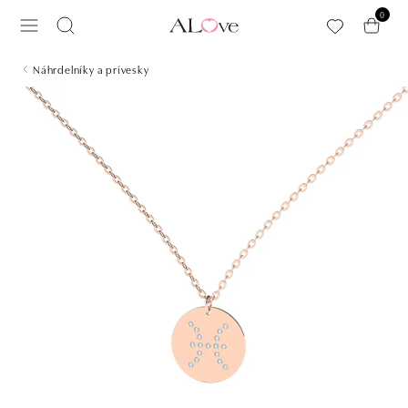
Preskočiť na hlavný obsah
0
Náhrdelníky a prívesky