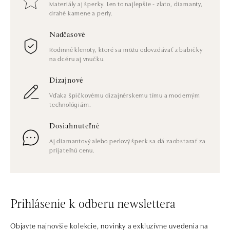
Materiály aj šperky. Len to najlepšie - zlato, diamanty,
drahé kamene a perly.
Nadčasové
Rodinné klenoty, ktoré sa môžu odovzdávať z babičky
na dcéru aj vnučku.
Dizajnové
Vďaka špičkovému dizajnérskemu tímu a moderným
technológiám.
Dosiahnuteľné
Aj diamantový alebo perlový šperk sa dá zaobstarať za
prijateľnú cenu.
Prihlásenie k odberu newslettera
Objavte najnovšie kolekcie, novinky a exkluzívne uvedenia na