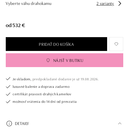
Vyberte váhu drahokamu
2 varianty
od 532 €
PRIDAŤ DO KOŠÍKA
NÁJSŤ V BUTIKU
Je skladom,
predpokladané dodanie je už 19.08.2026.
luxusné balenie a doprava zadarmo
certifikát pravosti drahých kameňov
možnosť vrátenia do 14 dní od prevzatia
DETAILY