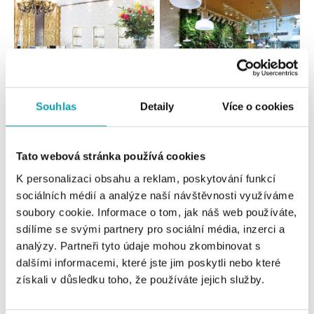
Souhlas
Detaily
Více o cookies
Všetky
Česko
Slovensko
Tato webová stránka používá cookies
ALO diamonds Hilton, Košice
K personalizaci obsahu a reklam, poskytování funkcí
Hlavná 123/1, 040 01 Košice
sociálních médií a analýze naší návštěvnosti využíváme
tel.: +421 911 854 322, +421 917 869 485
soubory cookie. Informace o tom, jak náš web používáte,
dnes otvorené do 19:00
sdílíme se svými partnery pro sociální média, inzerci a
analýzy. Partneři tyto údaje mohou zkombinovat s
ALOve OC Aupark, Bratislava
dalšími informacemi, které jste jim poskytli nebo které
Einsteinova 3541/18, 851 01 Bratislava
získali v důsledku toho, že používáte jejich služby.
tel.: +421917090556
dnes otvorené od 10:00