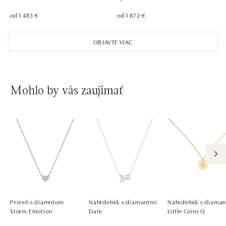
od 1 483 €
od 1 872 €
ALOve Westfield, Praha 4 - Chodov
Roztylská 2321/19, 148 00 Praha 4 - Chodov
OBJAVTE VIAC
tel.: +420730524389
zajtra otvorené od 09:00
Mohlo by vás zaujímať
Prsteň s diamntom
Náhrdelník s diamantmi
Náhrdelník s diama
Storm Emotion
Date
Little Coins Q