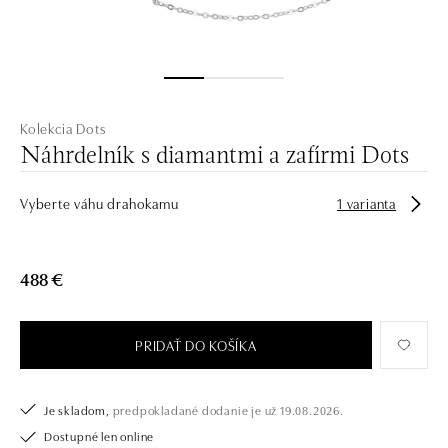
Kolekcia Dots
Náhrdelník s diamantmi a zafírmi Dots
Vyberte váhu drahokamu
1 varianta
488 €
PRIDAŤ DO KOŠÍKA
Je skladom,
predpokladané dodanie je už 19.08.2026.
Dostupné len online