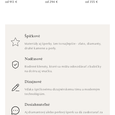
od 913 €
od 294 €
od 355 €
Špičkové
Materiály aj šperky. Len to najlepšie - zlato, diamanty,
drahé kamene a perly.
Nadčasové
Rodinné klenoty, ktoré sa môžu odovzdávať z babičky
na dcéru aj vnučku.
Dizajnové
Vďaka špičkovému dizajnérskemu tímu a moderným
technológiám.
Dosiahnuteľné
Aj diamantový alebo perlový šperk sa dá zaobstarať za