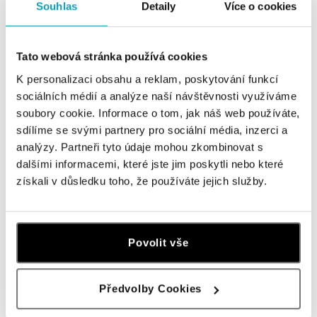
tel.: +421 911 854 322, +421 917 869 485
Souhlas
Detaily
Více o cookies
otvorené v Pondelok od 09:00
Tato webová stránka používá cookies
ALOve OC Aupark, Bratislava
Einsteinova 3541/18, 851 01 Bratislava
K personalizaci obsahu a reklam, poskytování funkcí
tel.: +421917090556
sociálních médií a analýze naší návštěvnosti využíváme
zajtra otvorené od 09:00
soubory cookie. Informace o tom, jak náš web používáte,
sdílíme se svými partnery pro sociální média, inzerci a
ALOve OC Eurovea, Bratislava
analýzy. Partneři tyto údaje mohou zkombinovat s
dalšími informacemi, které jste jim poskytli nebo které
Pribinova 8, 811 09 Bratislava
tel.: +421917090467
získali v důsledku toho, že používáte jejich služby.
zajtra otvorené od 10:00
HALADA OC Avion, Bratislava
Povolit vše
Ivanská cesta 16, 821 04 Bratislava
tel.: +421 917 090 372
zajtra otvorené od 09:00
Předvolby Cookies
ZOBRAZIŤ VŠETKY BUTIKY