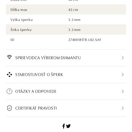
Dĺžka max
42 cm
Výška šperku
3.3 mm
Šírka šperku
3.3 mm
ID
274001817B.L02.SAF
SPRIEVODCA VÝBEROM DIAMANTU
STAROSTLIVOSŤ O ŠPERK
OTÁZKY A ODPOVEDE
CERTIFIKÁT PRAVOSTI