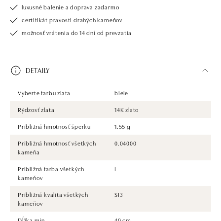
luxusné balenie a doprava zadarmo
certifikát pravosti drahých kameňov
možnosť vrátenia do 14 dní od prevzatia
DETAILY
Vyberte farbu zlata
biele
Rýdzosť zlata
14K zlato
Približná hmotnosť šperku
1.55 g
Približná hmotnosť všetkých
0.04000
kameňa
Približná farba všetkých
I
kameňov
Približná kvalita všetkých
SI3
kameňov
Dĺžka min
40 cm