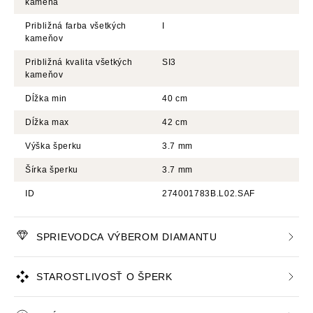
kameňa
Približná farba všetkých
I
kameňov
Približná kvalita všetkých
SI3
kameňov
Dĺžka min
40 cm
Dĺžka max
42 cm
Výška šperku
3.7 mm
Šírka šperku
3.7 mm
ID
274001783B.L02.SAF
SPRIEVODCA VÝBEROM DIAMANTU
STAROSTLIVOSŤ O ŠPERK