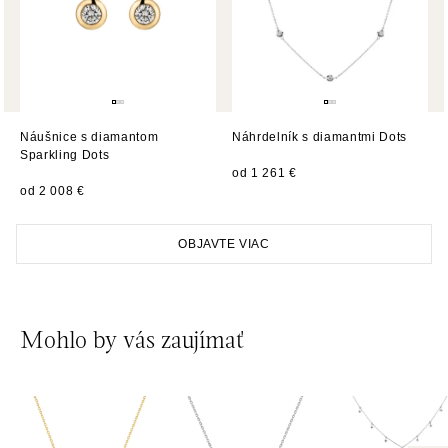
dnes otvorené do 21:00
ALOve Westfield Černý most, Praha 9
Chlumecká 765/6, 198 19 Praha 9
tel.: +420735703904
Náušnice s diamantom
dnes otvorené do 21:00
Náhrdelník s diamantmi Dots
Sparkling Dots
od 1 261 €
od 2 008 €
ALOve Westfield, Praha 4 - Chodov
Roztylská 2321/19, 148 00 Praha 4 - Chodov
tel.: +420730524389
OBJAVTE VIAC
dnes otvorené do 21:00
Mohlo by vás zaujímať