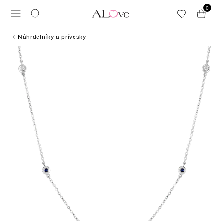
Preskočiť na hlavný obsah
0
Náhrdelníky a prívesky