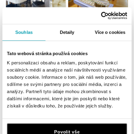
Všetky
Česko
Slovensko
ALO diamonds Hilton, Košice
Souhlas
Detaily
Více o cookies
Hlavná 123/1, 040 01 Košice
tel.: +421 911 854 322, +421 917 869 485
dnes otvorené do 19:00
Tato webová stránka používá cookies
K personalizaci obsahu a reklam, poskytování funkcí
ALOve OC Aupark, Bratislava
sociálních médií a analýze naší návštěvnosti využíváme
Einsteinova 3541/18, 851 01 Bratislava
soubory cookie. Informace o tom, jak náš web používáte,
tel.: +421917090556
sdílíme se svými partnery pro sociální média, inzerci a
dnes otvorené do 21:00
analýzy. Partneři tyto údaje mohou zkombinovat s
dalšími informacemi, které jste jim poskytli nebo které
ALOve OC Eurovea, Bratislava
získali v důsledku toho, že používáte jejich služby.
Pribinova 8, 811 09 Bratislava
tel.: +421917090467
dnes otvorené do 21:00
Povolit vše