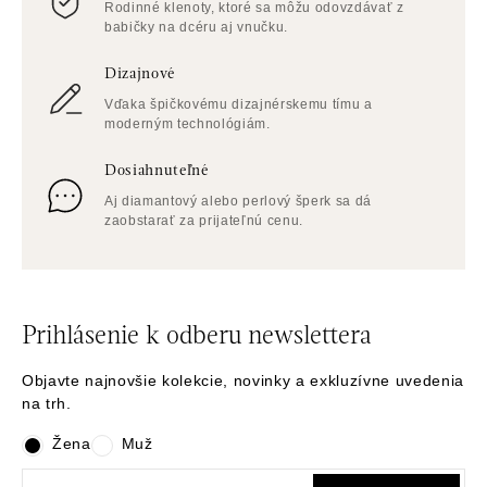
Rodinné klenoty, ktoré sa môžu odovzdávať z
babičky na dcéru aj vnučku.
Dizajnové
Vďaka špičkovému dizajnérskemu tímu a
moderným technológiám.
Dosiahnuteľné
Aj diamantový alebo perlový šperk sa dá
zaobstarať za prijateľnú cenu.
Prihlásenie k odberu newslettera
Objavte najnovšie kolekcie, novinky a exkluzívne uvedenia
na trh.
Žena
Muž