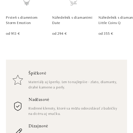
Prsteň s diamntom
Náhrdelník s diamantmi
Náhrdelník s diama
Storm Emotion
Date
Little Coins Q
od 913 €
od 294 €
od 355 €
Špičkové
Materiály aj šperky. Len to najlepšie - zlato, diamanty,
drahé kamene a perly.
Nadčasové
Rodinné klenoty, ktoré sa môžu odovzdávať z babičky
na dcéru aj vnučku.
Dizajnové