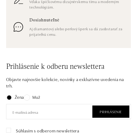
Vďaka špičkovému dizajnérskemu tímu a moderným
technológiám.
Dosiahnuteľné
Aj diamantový alebo perlový šperk sa dá zaobstarať za
prijateľnú cenu.
Prihlásenie k odberu newslettera
Objavte najnovšie kolekcie, novinky a exkluzívne uvedenia na
trh.
Žena
Muž
PRIHLÁSENIE
Súhlasím s odberom newslettera