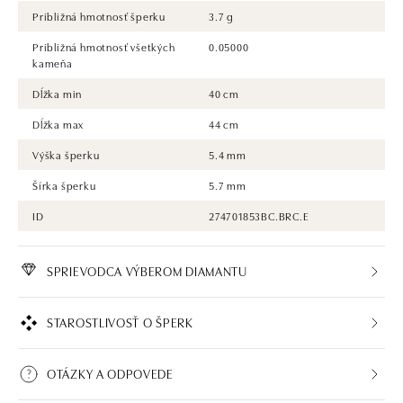
Približná hmotnosť šperku
3.7 g
Približná hmotnosť všetkých
0.05000
kameňa
Dĺžka min
40 cm
Dĺžka max
44 cm
Výška šperku
5.4 mm
Šírka šperku
5.7 mm
ID
274701853BC.BRC.E
SPRIEVODCA VÝBEROM DIAMANTU
STAROSTLIVOSŤ O ŠPERK
OTÁZKY A ODPOVEDE