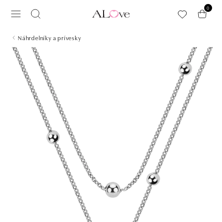
Preskočiť na hlavný obsah
0
Náhrdelníky a prívesky