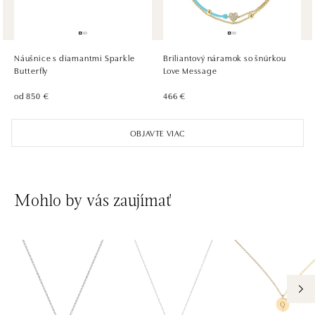
ALOve Westfield Černý most, Praha 9
Chlumecká 765/6, 198 19 Praha 9
tel.: +420735703904
Náušnice s diamantmi Sparkle
Briliantový náramok so šnúrkou
dnes otvorené do 21:00
Butterfly
Love Message
od 850 €
466 €
ALOve Westfield, Praha 4 - Chodov
Roztylská 2321/19, 148 00 Praha 4 - Chodov
OBJAVTE VIAC
tel.: +420730524389
dnes otvorené do 21:00
Mohlo by vás zaujímať