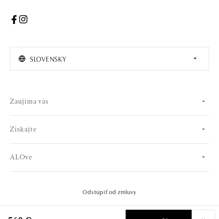
SLOVENSKY
Zaujíma vás
Získajte
ALOve
Odstúpiť od zmluvy
© 2026 OLA online s.r.o.. Všetky práva vyhradené..
Vytvoril