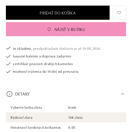
PRIDAŤ DO KOŠÍKA
NÁJSŤ V BUTIKU
Je skladom,
predpokladané dodanie je už 19.08.2026.
luxusné balenie a doprava zadarmo
certifikát pravosti drahých kameňov
možnosť vrátenia do 14 dní od prevzatia
DETAILY
Vyberte farbu zlata
biele
Rýdzosť zlata
14K zlato
Hmotnosť farebných briliantov
0.05