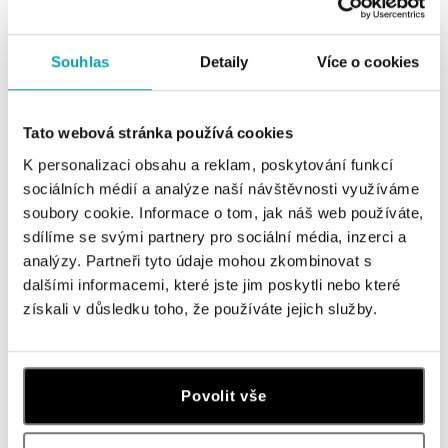
Všetky
Česko
Slovensko
Souhlas
Detaily
Více o cookies
ALO diamonds Hilton, Košice
Hlavná 123/1, 040 01 Košice
tel.: +421 911 854 322, +421 917 869 485
Tato webová stránka používá cookies
dnes otvorené od 10:00
K personalizaci obsahu a reklam, poskytování funkcí
sociálních médií a analýze naší návštěvnosti využíváme
ALOve OC Aupark, Bratislava
soubory cookie. Informace o tom, jak náš web používáte,
Einsteinova 3541/18, 851 01 Bratislava
tel.: +421917090556
sdílíme se svými partnery pro sociální média, inzerci a
dnes otvorené do 21:00
analýzy. Partneři tyto údaje mohou zkombinovat s
dalšími informacemi, které jste jim poskytli nebo které
získali v důsledku toho, že používáte jejich služby.
ALOve OC Eurovea, Bratislava
Pribinova 8, 811 09 Bratislava
tel.: +421917090467
dnes otvorené od 10:00
Povolit vše
HALADA OC Avion, Bratislava