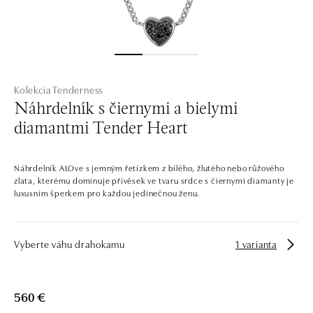
Kolekcia Tenderness
Náhrdelník s čiernymi a bielymi
diamantmi Tender Heart
Náhrdelník ALOve s jemným řetízkem z bílého, žlutého nebo růžového
zlata, kterému dominuje přívěsek ve tvaru srdce s čiernymi diamanty je
luxusním šperkem pro každou jedinečnou ženu.
Vyberte váhu drahokamu
1 varianta
560 €