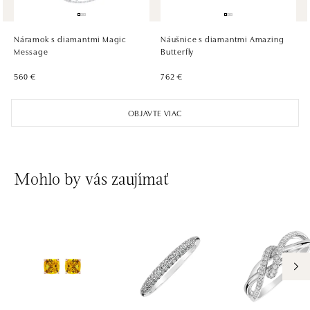
ALOve Westfield Černý most, Praha 9
Chlumecká 765/6, 198 19 Praha 9
tel.: +420735703904
Náramok s diamantmi Magic
Náušnice s diamantmi Amazing
zajtra otvorené od 09:00
Message
Butterfly
560 €
762 €
ALOve Westfield, Praha 4 - Chodov
Roztylská 2321/19, 148 00 Praha 4 - Chodov
OBJAVTE VIAC
tel.: +420730524389
zajtra otvorené od 09:00
Mohlo by vás zaujímať