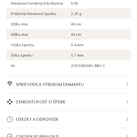
Hmotnosť farebných briliantov
0.05
Približná hmotnosť šperku
2.25 g
Dĺžka min
40 cm
Dĺžka max
44 cm
Výška šperku
5.4 mm
Šírka šperku
5.7 mm
ID
274701853BC.BRC.C
SPRIEVODCA VÝBEROM DIAMANTU
STAROSTLIVOSŤ O ŠPERK
OTÁZKY A ODPOVEDE
CERTIFIKÁT PRAVOSTI