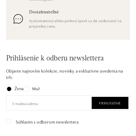
Dosiahnuteľné
Aj diamantový alebo perlový šperk sa dá zaobstarať za
prijateľnú cenu.
Prihlásenie k odberu newslettera
Objavte najnovšie kolekcie, novinky a exkluzívne uvedenia na
trh.
Žena
Muž
PRIHLÁSENIE
Súhlasím s odberom newslettera