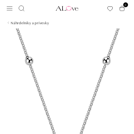
Preskočiť na hlavný obsah
0
Náhrdelníky a prívesky