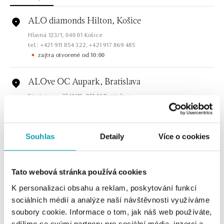
ALO diamonds Hilton, Košice
Hlavná 123/1, 040 01 Košice
tel.: +421 911 854 322, +421 917 869 485
zajtra otvorené od 10:00
ALOve OC Aupark, Bratislava
Einsteinova 3541/18, 851 01 Bratislava
tel.: +421917090556
zajtra otvorené od 09:00
Souhlas
Detaily
Více o cookies
ALOve OC Eurovea, Bratislava
Pribinova 8, 811 09 Bratislava
tel.: +421917090467
Tato webová stránka používá cookies
zajtra otvorené od 10:00
K personalizaci obsahu a reklam, poskytování funkcí
sociálních médií a analýze naší návštěvnosti využíváme
HALADA OC Avion, Bratislava
soubory cookie. Informace o tom, jak náš web používáte,
Ivanská cesta 16, 821 04 Bratislava
sdílíme se svými partnery pro sociální média, inzerci a