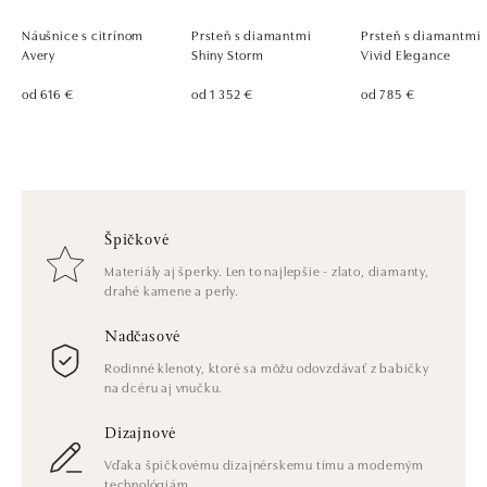
Náušnice s citrínom
Prsteň s diamantmi
Prsteň s diamantmi
Avery
Shiny Storm
Vivid Elegance
od 616 €
od 1 352 €
od 785 €
Špičkové
Materiály aj šperky. Len to najlepšie - zlato, diamanty,
drahé kamene a perly.
Nadčasové
Rodinné klenoty, ktoré sa môžu odovzdávať z babičky
na dcéru aj vnučku.
Dizajnové
Vďaka špičkovému dizajnérskemu tímu a moderným
technológiám.