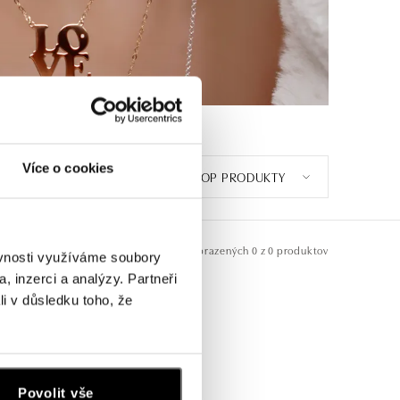
Více o cookies
TOP PRODUKTY
Zobrazených
0 z 0 produktov
ěvnosti využíváme soubory
, inzerci a analýzy. Partneři
li v důsledku toho, že
Povolit vše