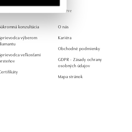
Získajte
ALOve
Súkromná konzultácia
O nás
Sprievodca výberom
Kariéra
diamantu
Obchodné podmienky
Sprievodca veľkosťami
GDPR - Zásady ochrany
prsteňov
osobných údajov
Certifikáty
Mapa stránok