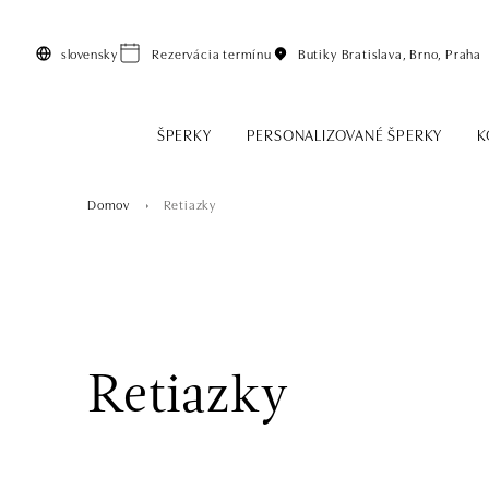
Preskočiť na hlavný obsah
slovensky
Rezervácia termínu
Butiky
Bratislava, Brno, Praha
ŠPERKY
PERSONALIZOVANÉ ŠPERKY
K
Domov
Retiazky
Retiazky