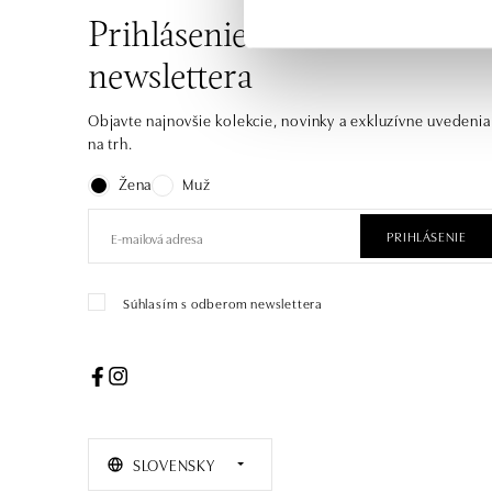
Prihlásenie k odberu
newslettera
Objavte najnovšie kolekcie, novinky a exkluzívne uvedenia
na trh.
Žena
Muž
PRIHLÁSENIE
Súhlasím s odberom newslettera
SLOVENSKY