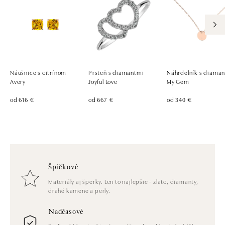
Náušnice s citrínom
Prsteň s diamantmi
Náhrdelník s diama
Avery
Joyful Love
My Gem
od 616 €
od 667 €
od 340 €
Špičkové
Materiály aj šperky. Len to najlepšie - zlato, diamanty,
drahé kamene a perly.
Nadčasové