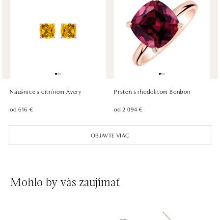
ALOve OC Olympia, Brno
U Dálnice 777, 664 42 Brno
tel.: +420604389337
zajtra otvorené od 10:00
ALOve Westfield Černý most, Praha 9
Chlumecká 765/6, 198 19 Praha 9
tel.: +420735703904
Náušnice s citrínom Avery
Prsteň s rhodolitom Bonbon
zajtra otvorené od 09:00
od 616 €
od 2 094 €
ALOve Westfield, Praha 4 - Chodov
OBJAVTE VIAC
Roztylská 2321/19, 148 00 Praha 4 - Chodov
tel.: +420730524389
zajtra otvorené od 09:00
Mohlo by vás zaujímať