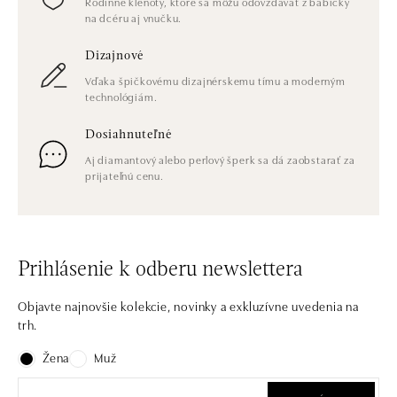
Rodinné klenoty, ktoré sa môžu odovzdávať z babičky
na dcéru aj vnučku.
Dizajnové
Vďaka špičkovému dizajnérskemu tímu a moderným
technológiám.
Dosiahnuteľné
Aj diamantový alebo perlový šperk sa dá zaobstarať za
prijateľnú cenu.
Prihlásenie k odberu newslettera
Objavte najnovšie kolekcie, novinky a exkluzívne uvedenia na
trh.
Žena
Muž