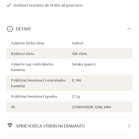
možnosť vrátenia do 14 dní od prevzatia
DETAILY
Vyberte farbu zlata
ružové
Rýdzosť zlata
14K zlato
Vyberte typ centrálneho
Smoky quartz
kameňa
Približná hmotnosť centrálneho
0,740
kameňa
Približná hmotnosť šperku
2.1 g
ID
225003002R.QSM.M60
SPRIEVODCA VÝBEROM DIAMANTU