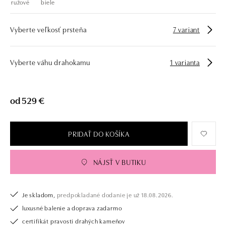
ružové
biele
Vyberte veľkosť prsteňa
7 variant
Vyberte váhu drahokamu
1 varianta
od 529 €
PRIDAŤ DO KOŠÍKA
NÁJSŤ V BUTIKU
Je skladom,
predpokladané dodanie je už 18.08.2026.
luxusné balenie a doprava zadarmo
certifikát pravosti drahých kameňov