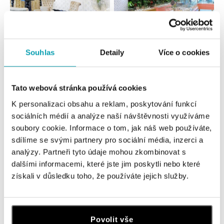
Souhlas
Detaily
Více o cookies
Všetky
Česko
Slovensko
ALO diamonds Hilton, Košice
Tato webová stránka používá cookies
Hlavná 123/1, 040 01 Košice
K personalizaci obsahu a reklam, poskytování funkcí
tel.: +421 911 854 322, +421 917 869 485
sociálních médií a analýze naší návštěvnosti využíváme
zajtra otvorené od 09:00
soubory cookie. Informace o tom, jak náš web používáte,
sdílíme se svými partnery pro sociální média, inzerci a
ALOve OC Aupark, Bratislava
analýzy. Partneři tyto údaje mohou zkombinovat s
Einsteinova 3541/18, 851 01 Bratislava
dalšími informacemi, které jste jim poskytli nebo které
tel.: +421917090556
získali v důsledku toho, že používáte jejich služby.
zajtra otvorené od 10:00
ALOve OC Eurovea, Bratislava
Povolit vše
Pribinova 8, 811 09 Bratislava