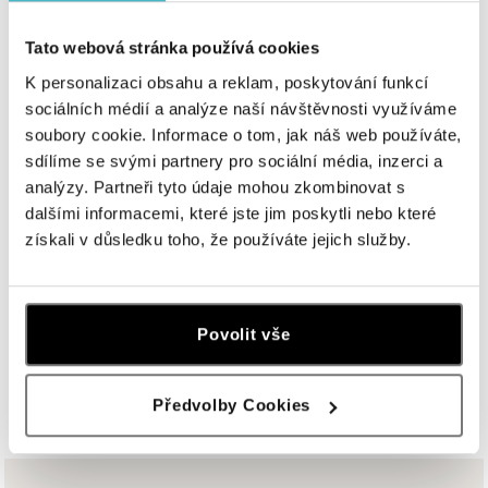
Einsteinova 3541/18, 851 01 Bratislava
tel.: +421917090556
Tato webová stránka používá cookies
zajtra otvorené od 09:00
K personalizaci obsahu a reklam, poskytování funkcí
sociálních médií a analýze naší návštěvnosti využíváme
ALOve OC Eurovea, Bratislava
soubory cookie. Informace o tom, jak náš web používáte,
Pribinova 8, 811 09 Bratislava
sdílíme se svými partnery pro sociální média, inzerci a
tel.: +421917090467
analýzy. Partneři tyto údaje mohou zkombinovat s
zajtra otvorené od 10:00
dalšími informacemi, které jste jim poskytli nebo které
získali v důsledku toho, že používáte jejich služby.
HALADA OC Avion, Bratislava
Ivanská cesta 16, 821 04 Bratislava
tel.: +421 917 090 372
zajtra otvorené od 09:00
Povolit vše
ZOBRAZIŤ VŠETKY BUTIKY
HALADA OC Eurovea, Bratislava
Předvolby Cookies
Pribinova 8, 811 09 Bratislava
tel.: +421 910 284 071
zajtra otvorené od 10:00