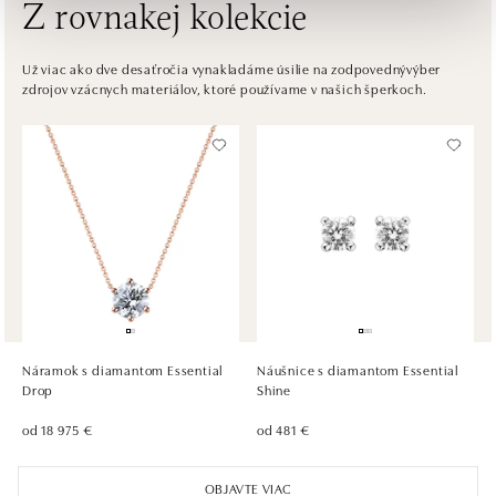
Z rovnakej kolekcie
ALOve OC Nový Smíchov, Praha 5
Plzeňská 8, 150 00 Praha 5 - Anděl
Už viac ako dve desaťročia vynakladáme úsilie na zodpovednývýber
zdrojov vzácnych materiálov, ktoré používame v našich šperkoch.
tel.: +420736509250
zajtra otvorené od 09:00
ALOve OC Olympia, Brno
U Dálnice 777, 664 42 Brno
tel.: +420604389337
zajtra otvorené od 09:00
ALOve Westfield Černý most, Praha 9
Chlumecká 765/6, 198 19 Praha 9
tel.: +420735703904
Náramok s diamantom Essential
Náušnice s diamantom Essential
zajtra otvorené od 09:00
Drop
Shine
od 18 975 €
od 481 €
ALOve Westfield, Praha 4 - Chodov
Roztylská 2321/19, 148 00 Praha 4 - Chodov
OBJAVTE VIAC
tel.: +420730524389