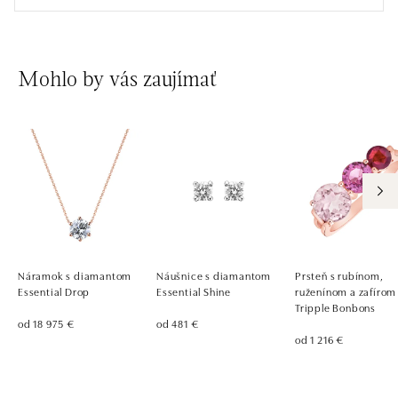
zajtra otvorené od 09:00
Mohlo by vás zaujímať
Náramok s diamantom
Náušnice s diamantom
Prsteň s rubínom,
Essential Drop
Essential Shine
ruženínom a zafírom
Tripple Bonbons
od 18 975 €
od 481 €
od 1 216 €