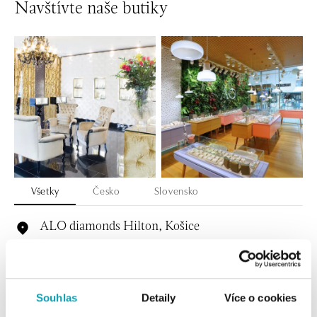
Navštívte naše butiky
Všetky
Česko
Slovensko
ALO diamonds Hilton, Košice
Hlavná 123/1, 040 01 Košice
tel.: +421 911 854 322, +421 917 869 485
zajtra otvorené od 10:00
Souhlas
Detaily
Více o cookies
ALOve OC Aupark, Bratislava