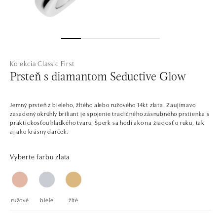
Kolekcia Classic First
Prsteň s diamantom Seductive Glow
Jemný prsteň z bieleho, žltého alebo ružového 14kt zlata. Zaujímavo
zasadený okrúhly briliant je spojenie tradičného zásnubného prstienka s
praktickosťou hladkého tvaru. Šperk sa hodí ako na žiadosť o ruku, tak
aj ako krásny darček.
Vyberte farbu zlata
ružové
biele
žlté