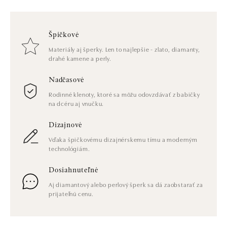
Špičkové
Materiály aj šperky. Len to najlepšie - zlato, diamanty,
drahé kamene a perly.
Nadčasové
Rodinné klenoty, ktoré sa môžu odovzdávať z babičky
na dcéru aj vnučku.
Dizajnové
Vďaka špičkovému dizajnérskemu tímu a moderným
technológiám.
Dosiahnuteľné
Aj diamantový alebo perlový šperk sa dá zaobstarať za
prijateľnú cenu.