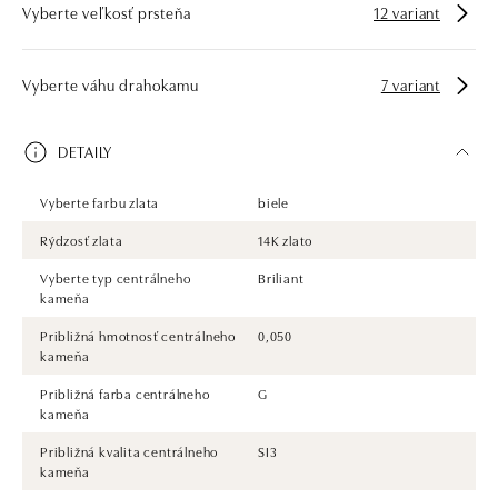
Vyberte veľkosť prsteňa
12 variant
Vyberte váhu drahokamu
7 variant
DETAILY
Vyberte farbu zlata
biele
Rýdzosť zlata
14K zlato
Vyberte typ centrálneho
Briliant
kameňa
Približná hmotnosť centrálneho
0,050
kameňa
Približná farba centrálneho
G
kameňa
Približná kvalita centrálneho
SI3
kameňa