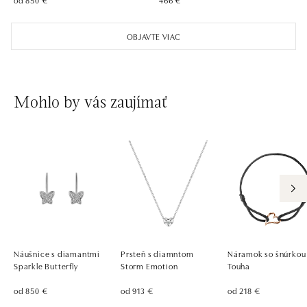
ALOve Westfield, Praha 4 - Chodov
Roztylská 2321/19, 148 00 Praha 4 - Chodov
OBJAVTE VIAC
tel.: +420730524389
zajtra otvorené od 09:00
Mohlo by vás zaujímať
Náušnice s diamantmi
Prsteň s diamntom
Náramok so šnúrkou
Sparkle Butterfly
Storm Emotion
Touha
od 850 €
od 913 €
od 218 €