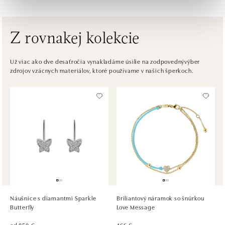
tel.: +421 910 284 071
zajtra otvorené od 10:00
Z rovnakej kolekcie
ALOve OC Nový Smíchov, Praha 5
Plzeňská 8, 150 00 Praha 5 - Anděl
Už viac ako dve desaťročia vynakladáme úsilie na zodpovednývýber
zdrojov vzácnych materiálov, ktoré používame v našich šperkoch.
tel.: +420736509250
zajtra otvorené od 09:00
ALOve OC Olympia, Brno
U Dálnice 777, 664 42 Brno
tel.: +420604389337
zajtra otvorené od 09:00
ALOve Westfield Černý most, Praha 9
Chlumecká 765/6, 198 19 Praha 9
tel.: +420735703904
Náušnice s diamantmi Sparkle
Briliantový náramok so šnúrkou
zajtra otvorené od 09:00
Butterfly
Love Message
od 850 €
466 €