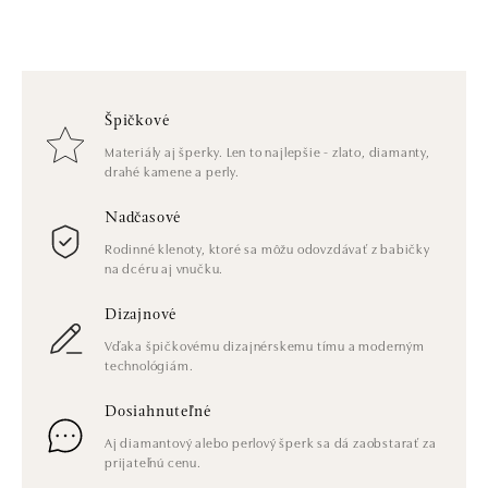
Špičkové
Materiály aj šperky. Len to najlepšie - zlato, diamanty,
drahé kamene a perly.
Nadčasové
Rodinné klenoty, ktoré sa môžu odovzdávať z babičky
na dcéru aj vnučku.
Dizajnové
Vďaka špičkovému dizajnérskemu tímu a moderným
technológiám.
Dosiahnuteľné
Aj diamantový alebo perlový šperk sa dá zaobstarať za
prijateľnú cenu.