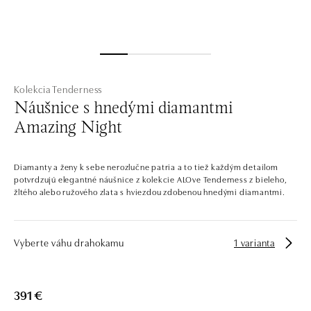
Kolekcia Tenderness
Náušnice s hnedými diamantmi
Amazing Night
Diamanty a ženy k sebe nerozlučne patria a to tiež každým detailom
potvrdzujú elegantné náušnice z kolekcie ALOve Tenderness z bieleho,
žltého alebo ružového zlata s hviezdou zdobenou hnedými diamantmi.
Vyberte váhu drahokamu
1 varianta
391 €