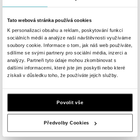
ALOve OC Aupark, Bratislava
Tato webová stránka používá cookies
Einsteinova 3541/18, 851 01 Bratislava
K personalizaci obsahu a reklam, poskytování funkcí
tel.: +421917090556
zajtra otvorené od 09:00
sociálních médií a analýze naší návštěvnosti využíváme
soubory cookie. Informace o tom, jak náš web používáte,
sdílíme se svými partnery pro sociální média, inzerci a
ALOve OC Eurovea, Bratislava
analýzy. Partneři tyto údaje mohou zkombinovat s
Pribinova 8, 811 09 Bratislava
dalšími informacemi, které jste jim poskytli nebo které
tel.: +421917090467
získali v důsledku toho, že používáte jejich služby.
zajtra otvorené od 10:00
HALADA OC Avion, Bratislava
Ivanská cesta 16, 821 04 Bratislava
Povolit vše
tel.: +421 917 090 372
zajtra otvorené od 09:00
Předvolby Cookies
ZOBRAZIŤ VŠETKY BUTIKY
HALADA OC Eurovea, Bratislava
Pribinova 8, 811 09 Bratislava