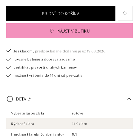
PRIDAŤ DO KOŠÍKA
NÁJSŤ V BUTIKU
Je skladom,
predpokladané dodanie je už 19.08.2026.
luxusné balenie a doprava zadarmo
certifikát pravosti drahých kameňov
možnosť vrátenia do 14 dní od prevzatia
DETAILY
Vyberte farbu zlata
ružové
Rýdzosť zlata
14K zlato
Hmotnosť farebných briliantov
0.1