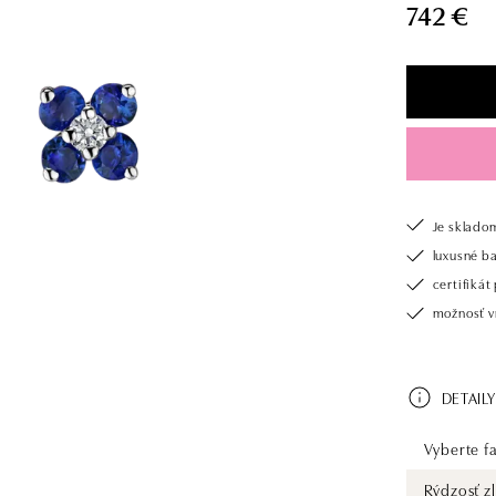
742 €
Je sklado
luxusné b
certifiká
možnosť vr
DETAILY
Vyberte fa
Rýdzosť zl