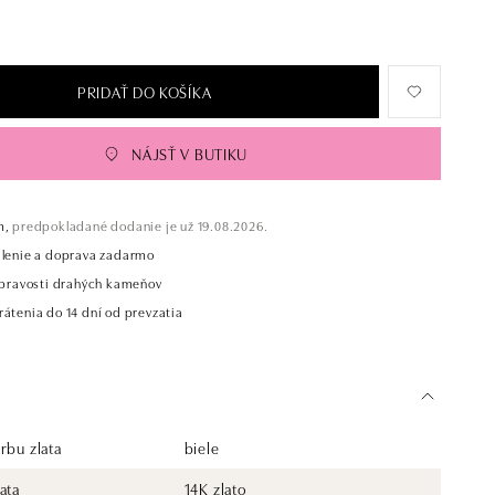
PRIDAŤ DO KOŠÍKA
NÁJSŤ V BUTIKU
m,
predpokladané dodanie je už 19.08.2026.
alenie a doprava zadarmo
t pravosti drahých kameňov
átenia do 14 dní od prevzatia
rbu zlata
biele
ata
14K zlato