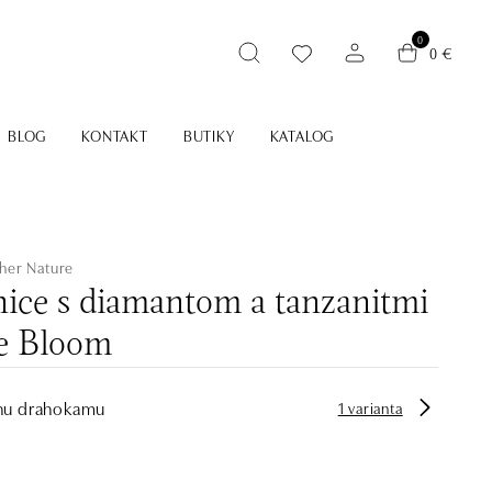
0
0 €
BLOG
KONTAKT
BUTIKY
KATALOG
her Nature
ice s diamantom a tanzanitmi
e Bloom
hu drahokamu
1 varianta