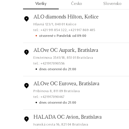
Všetky
Česko
Slovensko
ALO diamonds Hilton, Košice
Hlavná 123/1, 040 01 Košice
tel.: +421 911 854 322, +421 917 869 485
otvorené v Pondelok od 09:00
ALOve OC Aupark, Bratislava
Einsteinova 3541/18, 851 01 Bratislava
tel.: +421917090556
dnes otvorené do 21:00
ALOve OC Eurovea, Bratislava
Pribinova 8, 811 09 Bratislava
tel.: +421917090467
dnes otvorené do 21:00
HALADA OC Avion, Bratislava
Ivanská cesta 16, 821 04 Bratislava