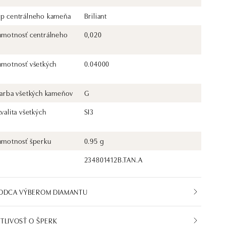
yp centrálneho kameňa
Briliant
 hmotnosť centrálneho
0,020
 hmotnosť všetkých
0.04000
 farba všetkých kameňov
G
kvalita všetkých
SI3
 hmotnosť šperku
0.95 g
234801412B.TAN.A
VODCA VÝBEROM DIAMANTU
TLIVOSŤ O ŠPERK