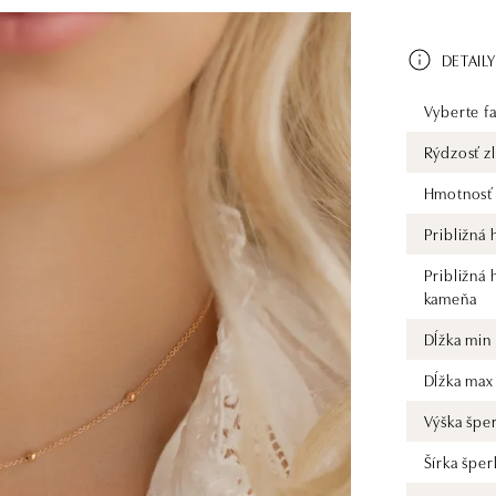
DETAILY
Vyberte fa
Rýdzosť zl
Hmotnosť 
Približná
Približná
kameňa
Dĺžka min
Dĺžka max
Výška špe
Šírka šper