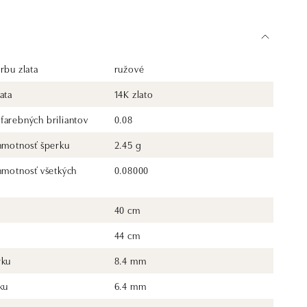
rbu zlata
ružové
ata
14K zlato
farebných briliantov
0.08
 hmotnosť šperku
2.45 g
 hmotnosť všetkých
0.08000
40 cm
44 cm
rku
8.4 mm
ku
6.4 mm