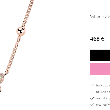
Vyberte vá
468 €
Je sklado
luxusné b
certifiká
možnosť vr