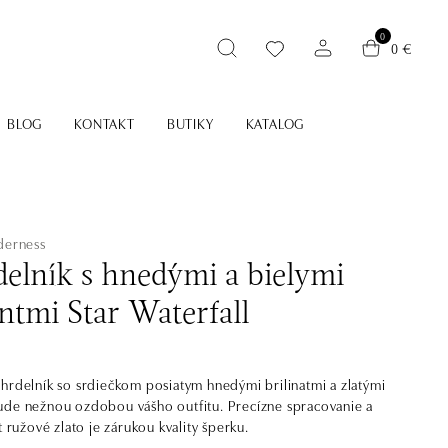
0
0 €
BLOG
KONTAKT
BUTIKY
KATALOG
derness
elník s hnedými a bielymi
ntmi Star Waterfall
hrdelník so srdiečkom posiatym hnedými brilinatmi a zlatými
ude nežnou ozdobou vášho outfitu. Precízne spracovanie a
t ružové zlato je zárukou kvality šperku.