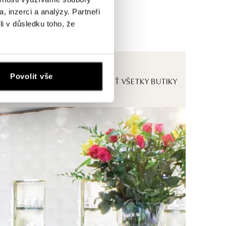
, inzerci a analýzy. Partneři
li v důsledku toho, že
Povolit vše
ZOBRAZIŤ VŠETKY BUTIKY