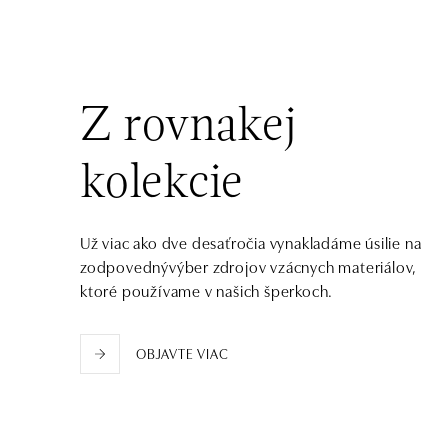
tel.: +420736509250
dnes otvorené od 09:00
ALOve OC Olympia, Brno
U Dálnice 777, 664 42 Brno
Z rovnakej
tel.: +420604389337
dnes otvorené od 09:00
kolekcie
ALOve Westfield Černý most, Praha 9
Chlumecká 765/6, 198 19 Praha 9
tel.: +420735703904
Už viac ako dve desaťročia vynakladáme úsilie na
dnes otvorené od 09:00
zodpovednývýber zdrojov vzácnych materiálov,
ktoré používame v našich šperkoch.
ALOve Westfield, Praha 4 - Chodov
Roztylská 2321/19, 148 00 Praha 4 - Chodov
OBJAVTE VIAC
tel.: +420730524389
dnes otvorené od 09:00