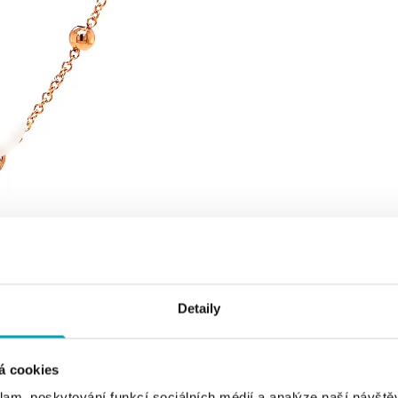
Detaily
á cookies
klam, poskytování funkcí sociálních médií a analýze naší návšt