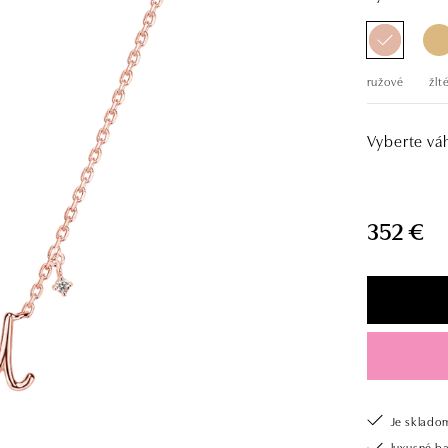
ružové
žlt
Vyberte vá
352 €
Je sklado
luxusné b