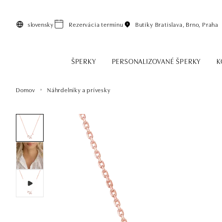
Preskočiť na hlavný obsah
slovensky
Rezervácia termínu
Butiky
Bratislava, Brno, Praha
ŠPERKY
PERSONALIZOVANÉ ŠPERKY
K
Domov
Náhrdelníky a prívesky