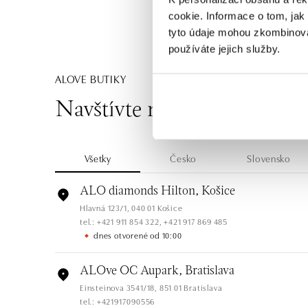
cookie. Informace o tom, jak
tyto údaje mohou zkombinovat
používáte jejich služby.
ALOVE BUTIKY
Navštívte naše butiky
Všetky
Česko
Slovensko
ALO diamonds Hilton, Košice
Hlavná 123/1, 040 01 Košice
tel.: +421 911 854 322, +421 917 869 485
dnes otvorené od 10:00
ALOve OC Aupark, Bratislava
Einsteinova 3541/18, 851 01 Bratislava
tel.: +421917090556