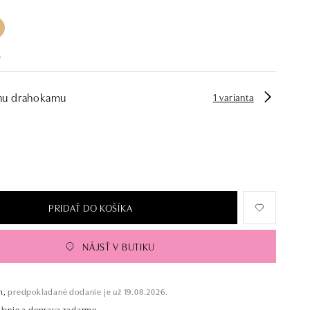
é
hu drahokamu
1 varianta
PRIDAŤ DO KOŠÍKA
NÁJSŤ V BUTIKU
m,
predpokladané dodanie je už 19.08.2026.
alenie a doprava zadarmo