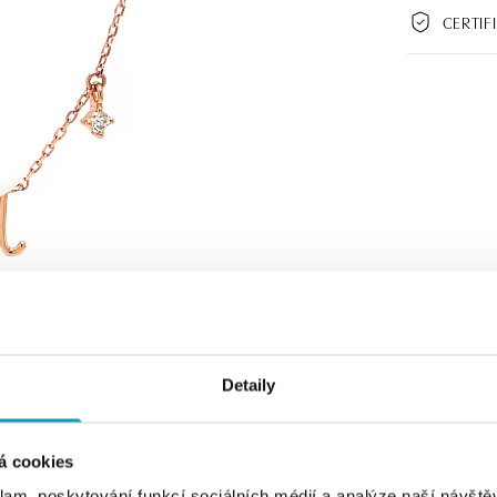
CERTIF
Detaily
á cookies
klam, poskytování funkcí sociálních médií a analýze naší návšt