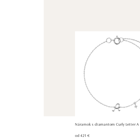
Náramok s diamantom Curly Letter A
od 421 €