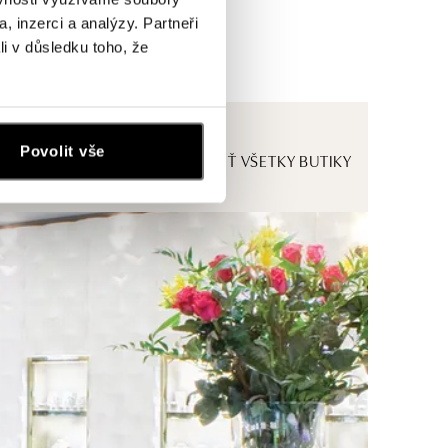
, inzerci a analýzy. Partneři
li v důsledku toho, že
Povolit vše
ZOBRAZIŤ VŠETKY BUTIKY