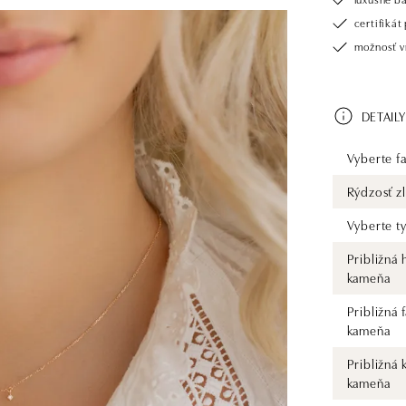
certifiká
možnosť vr
DETAILY
Vyberte fa
Rýdzosť zl
Vyberte t
Približná
kameňa
Približná 
kameňa
Približná 
kameňa