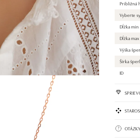
Približná
Vyberte s
Dĺžka min
Dĺžka max
Výška špe
Šírka šper
ID
SPRIE
STAROS
OTÁZK