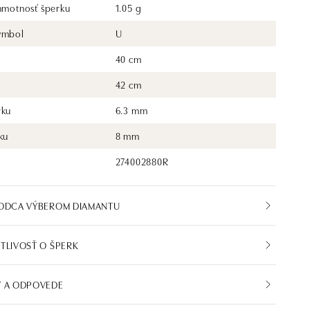
 hmotnosť šperku
1.05 g
ymbol
U
40 cm
42 cm
rku
6.3 mm
ku
8 mm
274002880R
VODCA VÝBEROM DIAMANTU
TLIVOSŤ O ŠPERK
Y A ODPOVEDE