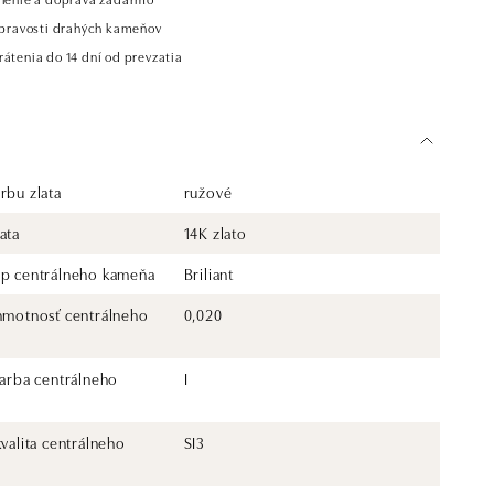
t pravosti drahých kameňov
átenia do 14 dní od prevzatia
rbu zlata
ružové
ata
14K zlato
yp centrálneho kameňa
Briliant
 hmotnosť centrálneho
0,020
farba centrálneho
I
kvalita centrálneho
SI3