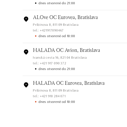
dnes otvorené do 21:00
ALOve OC Eurovea, Bratislava
Pribinova 8, 811 09 Bratislava
tel.: +421917090467
dnes otvorené od 10:00
HALADA OC Avion, Bratislava
Ivanská cesta 16, 821 04 Bratislava
tel.: +421 917 090 372
dnes otvorené do 21:00
HALADA OC Eurovea, Bratislava
Pribinova 8, 811 09 Bratislava
tel.: +421 910 284 071
dnes otvorené od 10:00
ALOve OC Nový Smíchov, Praha 5
Plzeňská 8, 150 00 Praha 5 - Anděl