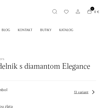
0
0 €
BLOG
KONTAKT
BUTIKY
KATALOG
ers
elník s diamantom Elegance
mbol
13 variant
bu zlata