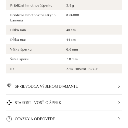
Približná hmotnosť šperku
3.8 g
Približná hmotnosť všetkých
0.06000
kameňa
Dĺžka min
40 cm
Dĺžka max
44 cm
Výška šperku
6.6 mm
Šírka šperku
7.8 mm
ID
274701850BC.BRC.E
SPRIEVODCA VÝBEROM DIAMANTU
STAROSTLIVOSŤ O ŠPERK
OTÁZKY A ODPOVEDE