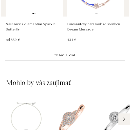
ALOve Westfield Černý most, Praha 9
Chlumecká 765/6, 198 19 Praha 9
tel.: +420735703904
Náušnice s diamantmi Sparkle
Diamantový náramok so šnúrkou
dnes otvorené od 09:00
Butterfly
Dream Message
od 850 €
434 €
ALOve Westfield, Praha 4 - Chodov
Roztylská 2321/19, 148 00 Praha 4 - Chodov
OBJAVTE VIAC
tel.: +420730524389
dnes otvorené od 09:00
Mohlo by vás zaujímať