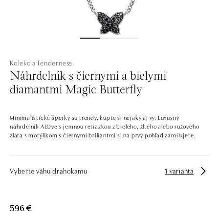
Kolekcia Tenderness
Náhrdelník s čiernymi a bielymi
diamantmi Magic Butterfly
Minimalistické šperky sú trendy, kúpte si nejaký aj vy. Luxusný
náhrdelník ALOve s jemnou retiazkou z bieleho, žltého alebo ružového
zlata s motýlikom s čiernymi briliantmi si na prvý pohľad zamilujete.
Vyberte váhu drahokamu
1 varianta
596 €