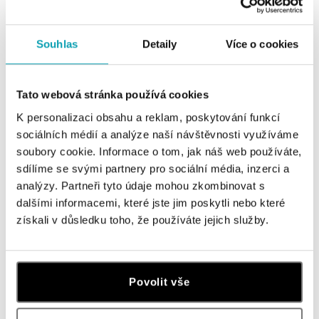
Všetky
Česko
Slovensko
Souhlas
Detaily
Více o cookies
ALO diamonds Hilton, Košice
Hlavná 123/1, 040 01 Košice
tel.: +421 911 854 322, +421 917 869 485
Tato webová stránka používá cookies
otvorené v Pondelok od 09:00
K personalizaci obsahu a reklam, poskytování funkcí
sociálních médií a analýze naší návštěvnosti využíváme
ALOve OC Aupark, Bratislava
soubory cookie. Informace o tom, jak náš web používáte,
Einsteinova 3541/18, 851 01 Bratislava
tel.: +421917090556
sdílíme se svými partnery pro sociální média, inzerci a
dnes otvorené od 09:00
analýzy. Partneři tyto údaje mohou zkombinovat s
dalšími informacemi, které jste jim poskytli nebo které
získali v důsledku toho, že používáte jejich služby.
ALOve OC Eurovea, Bratislava
Pribinova 8, 811 09 Bratislava
tel.: +421917090467
dnes otvorené od 10:00
Povolit vše
HALADA OC Avion, Bratislava