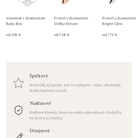
Náramok s diamantom
Prsteň s diamantmi
Prsteň s diamantmi
Baby Boy
Stellar Dream
Bright Glow
od 218 €
od 728 €
od 772 €
Špičkové
Materiály aj šperky. Len to najlepšie - zlato, diamanty,
drahé kamene a perly.
Nadčasové
Rodinné klenoty, ktoré sa môžu odovzdávať z babičky
na dcéru aj vnučku.
Dizajnové