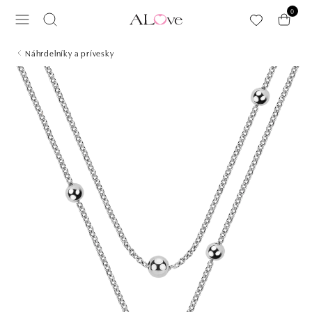
Preskočiť na hlavný obsah
0
Náhrdelníky a prívesky