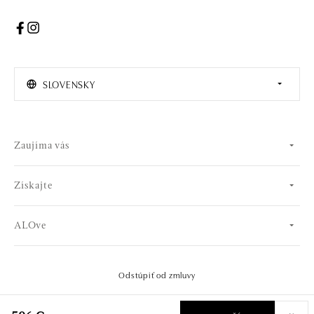
SLOVENSKY
Zaujíma vás
Získajte
ALOve
Odstúpiť od zmluvy
© 2026 OLA online s.r.o.. Všetky práva vyhradené..
Vytvoril