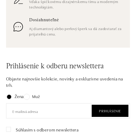
Vďaka špičkovému dizajnérskemu tímu a moderným
technológiám.
Dosiahnuteľné
Aj diamantový alebo perlový šperk sa dá zaobstarať za
prijateľnú cenu.
Prihlásenie k odberu newslettera
Objavte najnovšie kolekcie, novinky a exkluzívne uvedenia na
trh.
Žena
Muž
PRIHLÁSENIE
Súhlasím s odberom newslettera