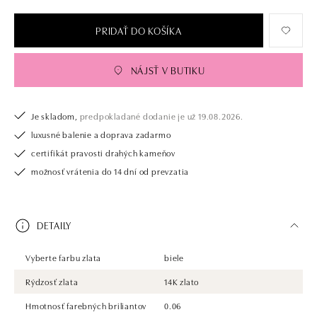
PRIDAŤ DO KOŠÍKA
NÁJSŤ V BUTIKU
Je skladom,
predpokladané dodanie je už 19.08.2026.
luxusné balenie a doprava zadarmo
certifikát pravosti drahých kameňov
možnosť vrátenia do 14 dní od prevzatia
DETAILY
Vyberte farbu zlata
biele
Rýdzosť zlata
14K zlato
Hmotnosť farebných briliantov
0.06