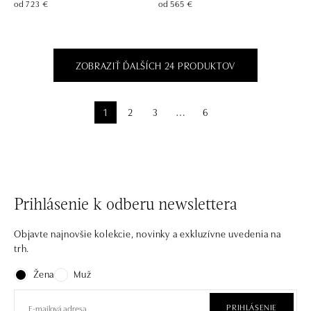
od 723 €
od 565 €
ZOBRAZIŤ ĎALŠÍCH 24 PRODUKTOV
1
2
3
6
⋯
Prihlásenie k odberu newslettera
Objavte najnovšie kolekcie, novinky a exkluzívne uvedenia na
trh.
Žena
Muž
PRIHLÁSENIE