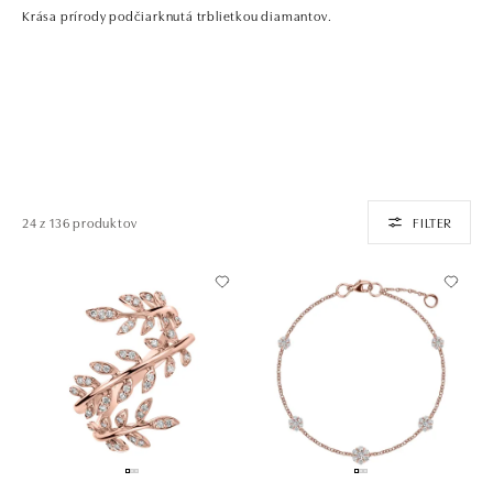
Krása prírody podčiarknutá trblietkou diamantov.
24 z 136 produktov
FILTER