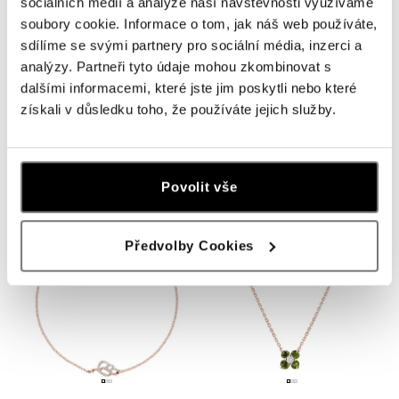
sociálních médií a analýze naší návštěvnosti využíváme
soubory cookie. Informace o tom, jak náš web používáte,
sdílíme se svými partnery pro sociální média, inzerci a
analýzy. Partneři tyto údaje mohou zkombinovat s
dalšími informacemi, které jste jim poskytli nebo které
získali v důsledku toho, že používáte jejich služby.
Náramok s diamantmi Evening Sky
Prsteň s diamantom a citrínmi
madeira Divine Bloom
od 414 €
od 384 €
Povolit vše
Předvolby Cookies