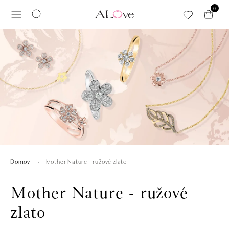
Preskočiť na hlavný obsah
0
Mother Nature - ružové zlato
Domov
Mother Nature - ružové
zlato