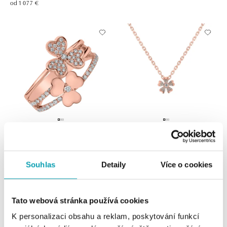
od 1 077 €
Prsteň s diamantmi Flowering
Prívesok s diamantmi Flower Spirit
Garden
od 803 €
Souhlas
Detaily
Více o cookies
od 1 634 €
Tato webová stránka používá cookies
K personalizaci obsahu a reklam, poskytování funkcí