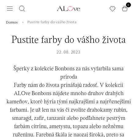
Preskočiť na hlavný obsah
0
Pustite farby do vášho života
Domov
Pustite farby do vášho života
22. 08. 2023
Šperky z kolekcie Bonbons za nás vyfarbila sama
príroda
Farby nám do života prinášajú radosť. V kolekcii
ALOve Bonbons nájdete mnoho druhov drahých
kameňov, ktoré hýria tými najkrajšími a najrôznejšími
farbami. Je už len na vás či zvolíte drahokamy rubín,
smaragd, zafír, tanzanit alebo podľahnete pestrým
farbám citrínu, ametystu, topazu alebo nežnému
ruženínu. Farebná škála je naozaj široká, preto sa