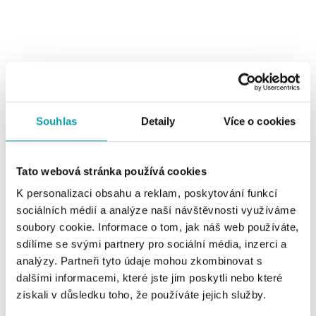
Prstene
Souhlas
Detaily
Více o cookies
Výber v kolekcii ALOve Bonbons nie je len o farbe
kameňa, ale aj o jeho tvare. Klasický okrúhly, zaujímavý
Tato webová stránka používá cookies
ovál, moderný cushion alebo originálne srdce je len malá
K personalizaci obsahu a reklam, poskytování funkcí
ukážka možností. Exkluzívny farebný prsteň s dokonalým
sociálních médií a analýze naší návštěvnosti využíváme
výbrusom na ruke nádherne vynikne. Jedinečný šperk,
soubory cookie. Informace o tom, jak náš web používáte,
ktorý sa zrodil z prírody povznesie jeho majiteľku.
sdílíme se svými partnery pro sociální média, inzerci a
analýzy. Partneři tyto údaje mohou zkombinovat s
dalšími informacemi, které jste jim poskytli nebo které
získali v důsledku toho, že používáte jejich služby.