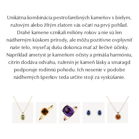
Unikátna kombinácia pestrofarebných kameňov s bielym,
ružovým alebo žltým zlatom vás očarí na prvý pohľad.
Drahé kamene vznikali milióny rokov a nie sú len
nádherným kúskom prírody, ale môžu pozitívne ovplyvniť
naše telo, myseľ aj dušu dokonca mať až liečivé účinky.
Napríklad ametyst je kameňom očisty a prináša harmóniu,
citrín dodáva odvahu, ruženín je kameň lásky a smaragd
podporuje rodinnú pohodu. Ich nosenie v podobe
nádherných šperkov teda určite stojí za vyskúšanie.