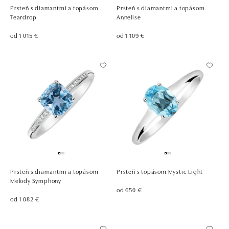
Prsteň s diamantmi a topásom
Prsteň s diamantmi a topásom
Teardrop
Annelise
od 1 015 €
od 1 109 €
Prsteň s diamantmi a topásom
Prsteň s topásom Mystic Light
Melody Symphony
od 650 €
od 1 082 €