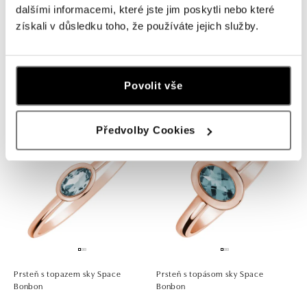
dalšími informacemi, které jste jim poskytli nebo které
získali v důsledku toho, že používáte jejich služby.
Prsteň s diamantmi a topásom sky
Prsteň s diamantmi a topásom sky
Bonbon
Stellar Sun
Povolit vše
od 910 €
od 1 622 €
Předvolby Cookies
Prsteň s topazem sky Space
Prsteň s topásom sky Space
Bonbon
Bonbon