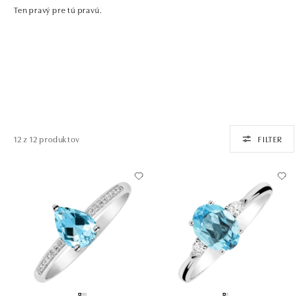
Ten pravý pre tú pravú.
12 z 12 produktov
FILTER