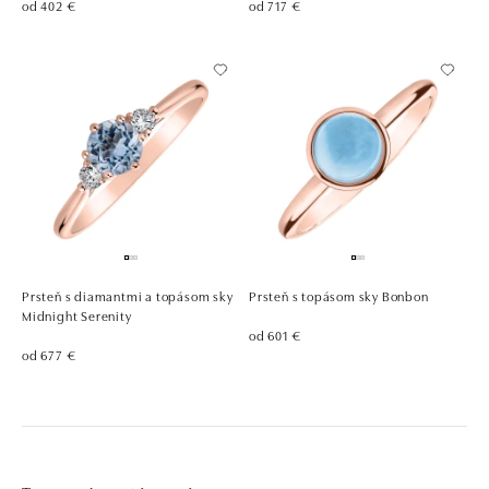
od 402 €
od 717 €
Prsteň s diamantmi a topásom sky
Prsteň s topásom sky Bonbon
Midnight Serenity
od 601 €
od 677 €