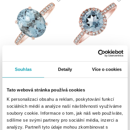
Prsteň s diamantmi a topásom sky
Prsteň s diamantmi a topásom sky
Playful Glamour
Sparkly Bonbon
Souhlas
Detaily
Více o cookies
od 1 202 €
od 1 170 €
Tato webová stránka používá cookies
K personalizaci obsahu a reklam, poskytování funkcí
sociálních médií a analýze naší návštěvnosti využíváme
soubory cookie. Informace o tom, jak náš web používáte,
sdílíme se svými partnery pro sociální média, inzerci a
analýzy. Partneři tyto údaje mohou zkombinovat s