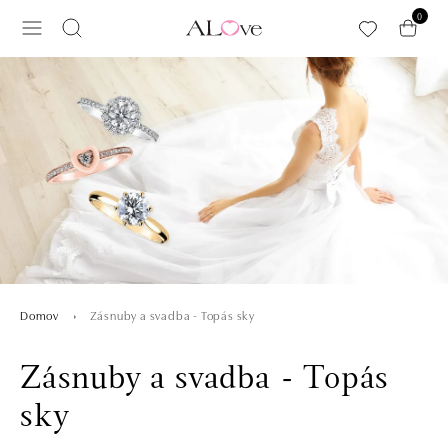
Preskočiť na hlavný obsah
0
Zásnuby a svadba - Topás sky
Domov
Zásnuby a svadba - Topás
sky