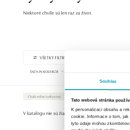
Niektoré chvíle sú len raz za život.
VŠETKY FILTRE
FILTROVAŤ PODĽA CENY
DIZAJN KOLEKCIE
VYBERTE SYMBOL
Souhlas
Chalcedon tyrkysový
Vymazať všetky
Tato webová stránka použív
K personalizaci obsahu a re
V katalógu nie sú žiadne produkty.
cookie. Informace o tom, jak
tyto údaje mohou zkombinovat