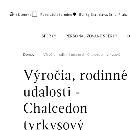
Preskočiť na hlavný obsah
slovensky
Rezervácia termínu
Butiky
Bratislava, Brno, Praha
ŠPERKY
PERSONALIZOVANÉ ŠPERKY
K
Domov
Výročia, rodinné udalosti - Chalcedon tyrkysový
Výročia, rodinné
udalosti -
Chalcedon
tyrkysový