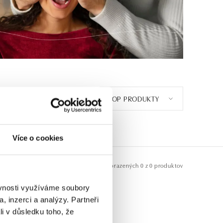
TOP PRODUKTY
NTRÁLNEHO KAMEŇA
1
Více o cookies
Zobrazených
0 z 0 produktov
ěvnosti využíváme soubory
, inzerci a analýzy. Partneři
li v důsledku toho, že