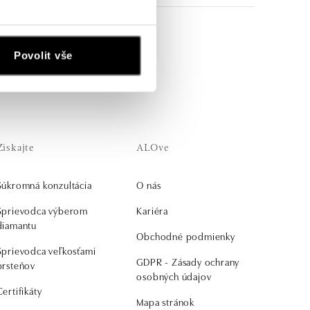
Povolit vše
Získajte
ALOve
Súkromná konzultácia
O nás
Sprievodca výberom
Kariéra
diamantu
Obchodné podmienky
Sprievodca veľkosťami
GDPR - Zásady ochrany
prsteňov
osobných údajov
Certifikáty
Mapa stránok