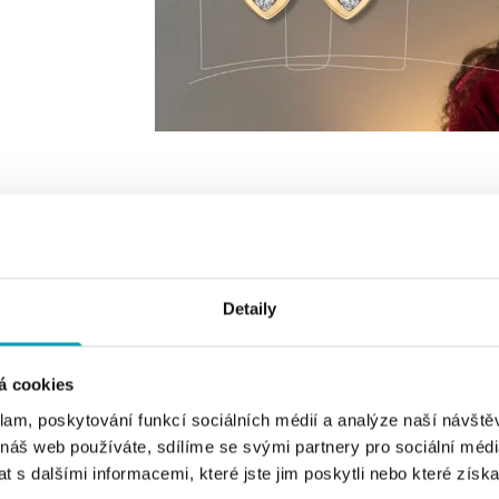
TYP ŠPERKU
VYBERTE FARBU ZLATA
VYBERTE TYP CE
Detaily
á cookies
klam, poskytování funkcí sociálních médií a analýze naší návšt
 náš web používáte, sdílíme se svými partnery pro sociální média
 s dalšími informacemi, které jste jim poskytli nebo které získa