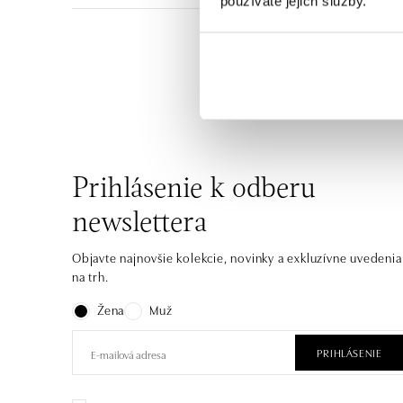
používáte jejich služby.
Niektoré chvíle sú len r
Prihlásenie k odberu
newslettera
Objavte najnovšie kolekcie, novinky a exkluzívne uvedenia
na trh.
Žena
Muž
PRIHLÁSENIE