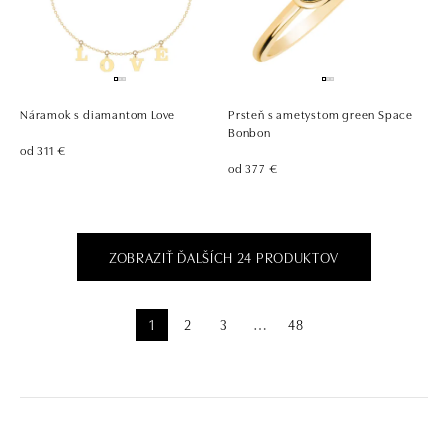
Náramok s diamantom Love
Prsteň s ametystom green Space
Bonbon
od 311 €
od 377 €
ZOBRAZIŤ ĎALŠÍCH 24 PRODUKTOV
1
2
3
48
⋯