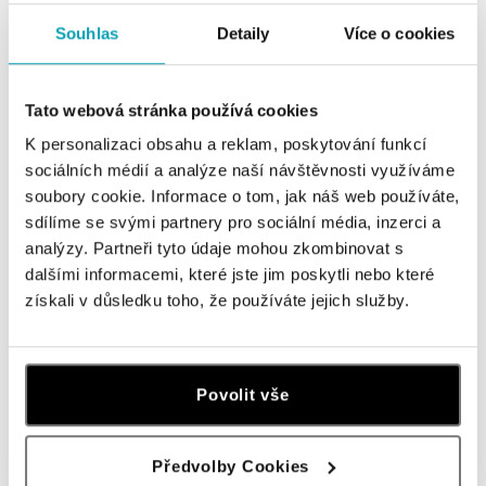
Náhrdelník s diamantom Love
Náhrdelník s diamantom Heaven
Souhlas
Detaily
Více o cookies
Wing
od 326 €
od 398 €
Tato webová stránka používá cookies
K personalizaci obsahu a reklam, poskytování funkcí
sociálních médií a analýze naší návštěvnosti využíváme
soubory cookie. Informace o tom, jak náš web používáte,
sdílíme se svými partnery pro sociální média, inzerci a
analýzy. Partneři tyto údaje mohou zkombinovat s
dalšími informacemi, které jste jim poskytli nebo které
získali v důsledku toho, že používáte jejich služby.
Prsteň s peridotom Bonbon
Diamantový náramok so šnúrkou
Love
Povolit vše
od 497 €
od 162 €
Předvolby Cookies