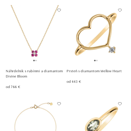
Náhrdelník s rubínmi a diamantom
Prsteň s diamantom Mellow Heart
Divine Bloom
od 443 €
od 766 €