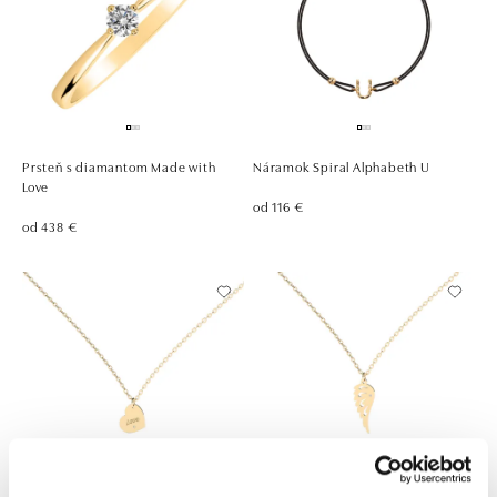
Prsteň s diamantom Made with
Náramok Spiral Alphabeth U
Love
od 116 €
od 438 €