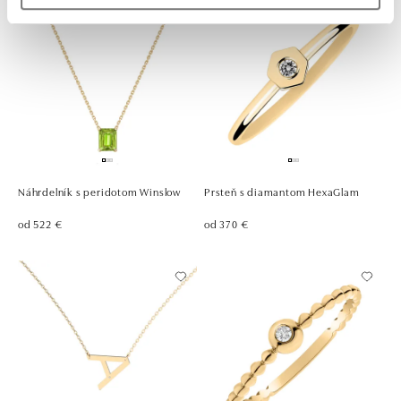
Náhrdelník s peridotom Winslow
Prsteň s diamantom HexaGlam
od 522 €
od 370 €