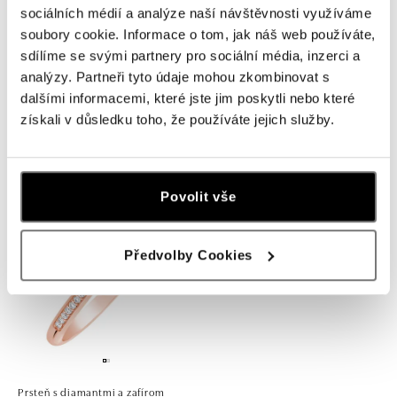
sociálních médií a analýze naší návštěvnosti využíváme
soubory cookie. Informace o tom, jak náš web používáte,
sdílíme se svými partnery pro sociální média, inzerci a
analýzy. Partneři tyto údaje mohou zkombinovat s
dalšími informacemi, které jste jim poskytli nebo které
Prsteň s diamantmi a zafírom
Prsteň s diamantmi a zafírom
získali v důsledku toho, že používáte jejich služby.
Princess
Princess
od 1 019 €
od 1 482 €
Povolit vše
Předvolby Cookies
Prsteň s diamantmi a zafírom