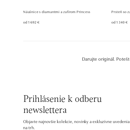
Náušnice s diamantmi a zafírom Princess
Prsteň so 
od 1 692 €
od 1 340 €
Darujte originál. Poteš
Prihlásenie k odberu
newslettera
Objavte najnovšie kolekcie, novinky a exkluzívne uvedenia
na trh.