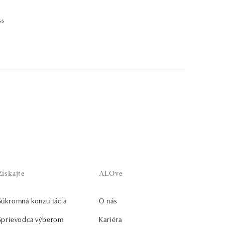
ss
Získajte
ALOve
Súkromná konzultácia
O nás
Sprievodca výberom
Kariéra