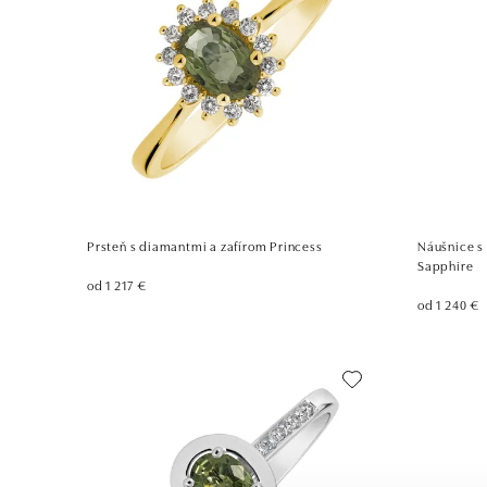
Prsteň s diamantmi a zafírom Princess
Náušnice s
Sapphire
od 1 217 €
od 1 240 €