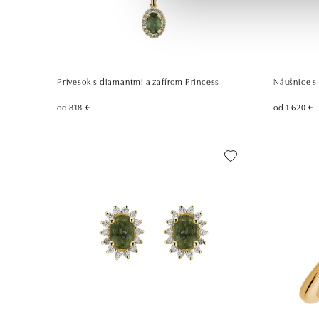
Prívesok s diamantmi a zafírom Princess
Náušnice s
od 818 €
od 1 620 €