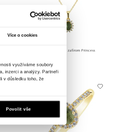
Více o cookies
cess
Prívesok s diamantmi a zafírom Princess
od 740 €
ěvnosti využíváme soubory
, inzerci a analýzy. Partneři
li v důsledku toho, že
Povolit vše