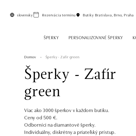
Preskočiť na hlavný obsah
slovensky
Rezervácia termínu
Butiky
Bratislava, Brno, Praha
ŠPERKY
PERSONALIZOVANÉ ŠPERKY
K
Domov
Šperky - Zafír green
Šperky - Zafír
green
Viac ako 3000 šperkov v každom butiku.
Ceny od 500 €.
Odborníci na diamantové šperky.
Individuálny, diskrétny a priateľský prístup.