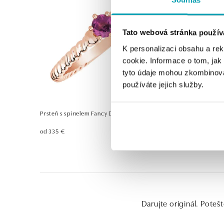
Tato webová stránka použív
K personalizaci obsahu a re
cookie. Informace o tom, jak
tyto údaje mohou zkombinovat
používáte jejich služby.
Prsteň s spinelem Fancy Dream
Prívesok s
Fairytale
od 335 €
od 541 €
Darujte originál. Poteš