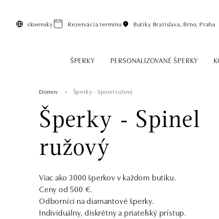
Preskočiť na hlavný obsah
slovensky
Rezervácia termínu
Butiky
Bratislava, Brno, Praha
ŠPERKY
PERSONALIZOVANÉ ŠPERKY
K
Domov
Šperky - Spinel ružový
Šperky - Spinel
ružový
Viac ako 3000 šperkov v každom butiku.
Ceny od 500 €.
Odborníci na diamantové šperky.
Individuálny, diskrétny a priateľský prístup.