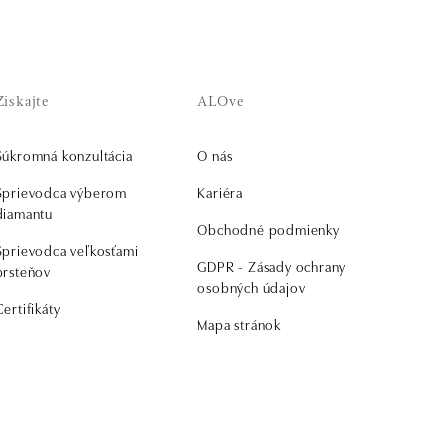
Získajte
ALOve
Súkromná konzultácia
O nás
Sprievodca výberom
Kariéra
diamantu
Obchodné podmienky
Sprievodca veľkosťami
GDPR - Zásady ochrany
prsteňov
osobných údajov
Certifikáty
Mapa stránok