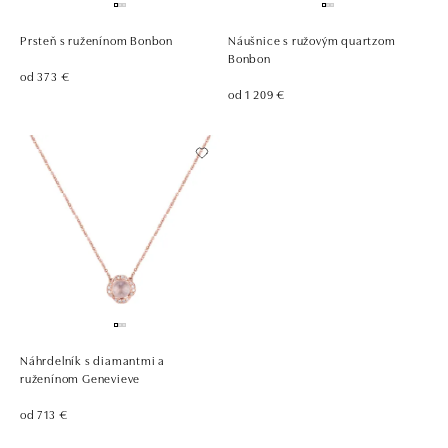
Prsteň s ruženínom Bonbon
Náušnice s ružovým quartzom
Bonbon
od 373 €
od 1 209 €
Náhrdelník s diamantmi a
ruženínom Genevieve
od 713 €