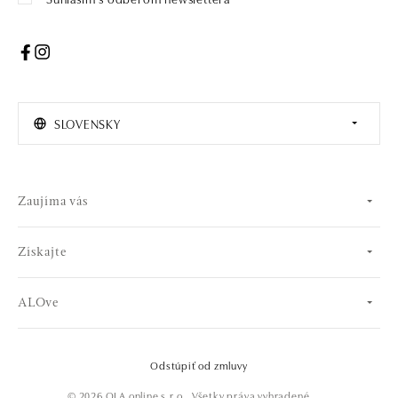
SLOVENSKY
Zaujíma vás
Získajte
ALOve
Odstúpiť od zmluvy
© 2026 OLA online s.r.o.. Všetky práva vyhradené..