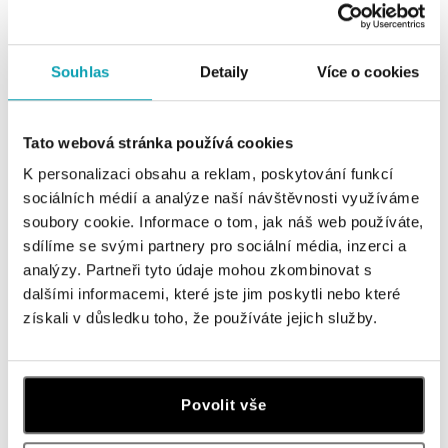
od 1 065 €
od 1 273 €
Souhlas
Detaily
Více o cookies
Tato webová stránka používá cookies
K personalizaci obsahu a reklam, poskytování funkcí
sociálních médií a analýze naší návštěvnosti využíváme
soubory cookie. Informace o tom, jak náš web používáte,
sdílíme se svými partnery pro sociální média, inzerci a
analýzy. Partneři tyto údaje mohou zkombinovat s
dalšími informacemi, které jste jim poskytli nebo které
Prsteň s ruženínom a diamantmi
Náušnice s ružovým quartzom
Bonbon
Sweet Candy
získali v důsledku toho, že používáte jejich služby.
od 922 €
od 638 €
Povolit vše