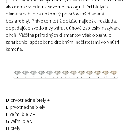
ako denné svetlo na severnej pologuli. Pri bielych
diamantoch je za dokonalý považovaný diamant
bezfarebný. Práve ten totiž dokáže najlepšie rozkladať
dopadajúce svetlo a vytvárať dúhové záblesky nazývané
oheň. Väčšina prírodných diamantov však obsahuje
zafarbenie, spôsobené drobnými nečistotami vo vnútri
kameňa.
D
prvotriedne biely +
E
prvotriedne biely
F
veľmi biely +
G
veľmi biely
H
biely