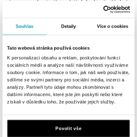
písmenom p ako piqué) označujú chyby, ktoré môžu byť
viditeľné iba okom skúseného znalca.
Souhlas
Detaily
Více o cookies
Tato webová stránka používá cookies
K personalizaci obsahu a reklam, poskytování funkcí
VS1, VS2 - VERY SLIGHTLY INCLUDED
sociálních médií a analýze naší návštěvnosti využíváme
Kazy nie sú viditeľné voľným okom.
soubory cookie. Informace o tom, jak náš web používáte,
sdílíme se svými partnery pro sociální média, inzerci a
SI1, SI2, SI3 - SLIGHTLY INCLUDED
analýzy. Partneři tyto údaje mohou zkombinovat s
Kazy sú viditeľné pri desaťnásobnom zväčšení a
dalšími informacemi, které jste jim poskytli nebo které
výnimočne môžu byť viditeľné aj voľným okom.
získali v důsledku toho, že používáte jejich služby.
Diamant prijateľnej kvality.
I1, I2 (P1, P2) - INCLUDED (PIQUÉ)
Kazy, ktoré môžu byť viditeľné voľným okom skúseného
Povolit vše
znalca. Diamant horšej kvality.