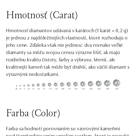
Hmotnosť (Carat)
Hmotnosť diamantov udávaná v karátoch (1 karát = 0,2 g)
je jednou z najdôležitejších vlastností, ktoré rozhodujú o
jeho cene. Zďaleka však nie jedinou: dva rovnako veľké
diamanty sa môžu svojou cenou výrazne líšiť, ak majú
rozdielnu kvalitu čistoty, farby a výbrusu. Menší, ale
kvalitnejší kameň tak môže byť drahší, ako väčší diamant s
výraznými nedostatkami.
Farba (Color)
Farba sa hodnotí porovnaním so vzorovými kameňmi
pod štandardizovaným umelým svetlom, ktoré je rovnaké