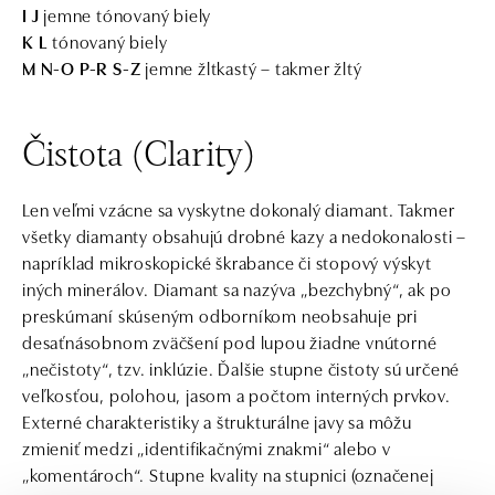
I J
jemne tónovaný biely
K L
tónovaný biely
M N-O P-R S-Z
jemne žltkastý – takmer žltý
Čistota (Clarity)
Len veľmi vzácne sa vyskytne dokonalý diamant. Takmer
všetky diamanty obsahujú drobné kazy a nedokonalosti –
napríklad mikroskopické škrabance či stopový výskyt
iných minerálov. Diamant sa nazýva „bezchybný“, ak po
preskúmaní skúseným odborníkom neobsahuje pri
desaťnásobnom zväčšení pod lupou žiadne vnútorné
„nečistoty“, tzv. inklúzie. Ďalšie stupne čistoty sú určené
veľkosťou, polohou, jasom a počtom interných prvkov.
Externé charakteristiky a štrukturálne javy sa môžu
zmieniť medzi „identifikačnými znakmi“ alebo v
„komentároch“. Stupne kvality na stupnici (označenej