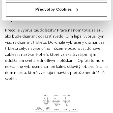
Předvolby Cookies
Výbrus (Cut)
Prečo je výbrus tak dôležitý? Práve na ňom totiž záleží,
ako bude diamant odrážať svetlo. Čím lepší výbrus, tým
viac sa diamant trblieta. Dokonale vybrúsený diamant sa
trblieta celý; navyše uňho môžeme pozorovať dúhové
záblesky nazývané oheň, ktoré vznikajú vzájomným
odrážaním svetla jednotlivými plôškami. Oproti tomu je
nekvalitne vybrúsený kameň kalný, sklovitý, objavujú sa na
ňom miesta, ktoré vyzerajú tmavšie, pretože neodrážajú
svetlo.