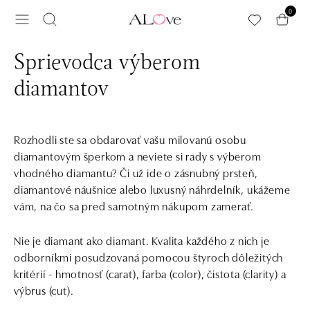
Preskočiť na hlavný obsah
0
Sprievodca výberom
diamantov
Rozhodli ste sa obdarovať vašu milovanú osobu
diamantovým šperkom a neviete si rady s výberom
vhodného diamantu? Či už ide o zásnubný prsteň,
diamantové náušnice alebo luxusný náhrdelník, ukážeme
vám, na čo sa pred samotným nákupom zamerať.
Nie je diamant ako diamant. Kvalita každého z nich je
odborníkmi posudzovaná pomocou štyroch dôležitých
kritérií - hmotnosť (carat), farba (color), čistota (clarity) a
výbrus (cut).