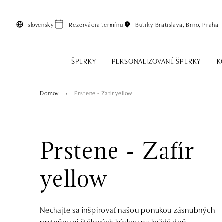
Preskočiť na hlavný obsah
slovensky
Rezervácia termínu
Butiky
Bratislava, Brno, Praha
ŠPERKY
PERSONALIZOVANÉ ŠPERKY
K
Domov
Prstene - Zafír yellow
Prstene - Zafír
yellow
Nechajte sa inšpirovať našou ponukou zásnubných
prsteňov aj štýlových kúskov na každý deň.