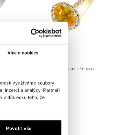
Více o cookies
ess
Prsteň s diamantmi a zafírom Princess
od 1 379 €
ěvnosti využíváme soubory
, inzerci a analýzy. Partneři
li v důsledku toho, že
Povolit vše