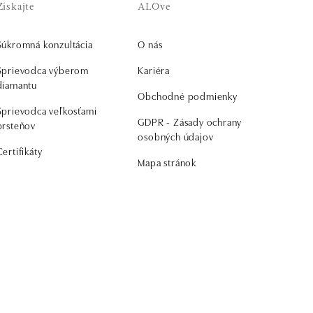
Získajte
ALOve
Súkromná konzultácia
O nás
Sprievodca výberom
Kariéra
diamantu
Obchodné podmienky
Sprievodca veľkosťami
GDPR - Zásady ochrany
prsteňov
osobných údajov
Certifikáty
Mapa stránok