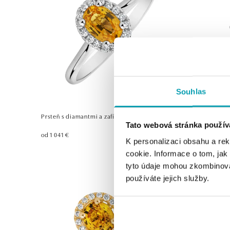
Souhlas
Prsteň s diamantmi a zafírom Princess
Prsteň s d
Tato webová stránka použív
od 1 041 €
od 1 093 €
K personalizaci obsahu a re
cookie. Informace o tom, jak
tyto údaje mohou zkombinovat
používáte jejich služby.