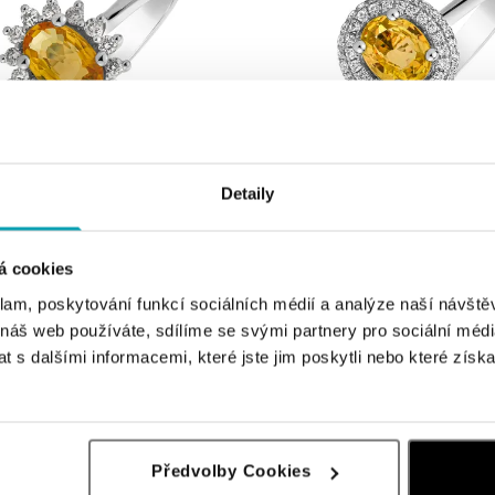
Detaily
iamantmi a zafírom Princess
Prsteň so zafírom a diamantmi Princ
á cookies
od 1 273 €
klam, poskytování funkcí sociálních médií a analýze naší návšt
 náš web používáte, sdílíme se svými partnery pro sociální média
 s dalšími informacemi, které jste jim poskytli nebo které získa
Předvolby Cookies