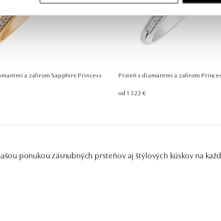
iamantmi a zafírom Sapphire Princess
Prsteň s diamantmi a zafírom Prince
od 1 322 €
 našou ponukou zásnubných prsteňov aj štýlových kúskov na kaž