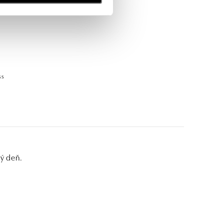
ss
dý deň.