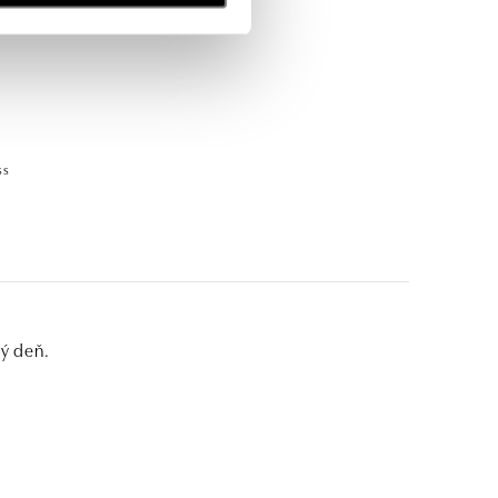
ss
dý deň.