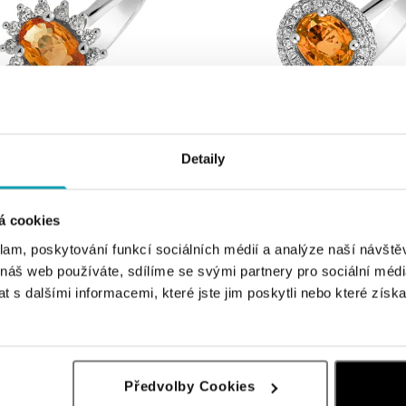
Detaily
iamantmi a zafírom Princess
Prsteň so zafírom a diamantmi Princ
á cookies
od 1 288 €
klam, poskytování funkcí sociálních médií a analýze naší návšt
 náš web používáte, sdílíme se svými partnery pro sociální média
 s dalšími informacemi, které jste jim poskytli nebo které získa
Předvolby Cookies