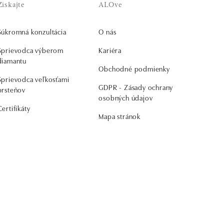
Získajte
ALOve
Súkromná konzultácia
O nás
Sprievodca výberom
Kariéra
diamantu
Obchodné podmienky
Sprievodca veľkosťami
GDPR - Zásady ochrany
prsteňov
osobných údajov
Certifikáty
Mapa stránok