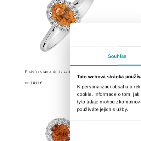
Souhlas
Prsteň s diamantmi a zafírom Princess
Prsteň s d
Tato webová stránka použív
od 1 041 €
od 1 093 €
K personalizaci obsahu a re
cookie. Informace o tom, jak
tyto údaje mohou zkombinovat
používáte jejich služby.