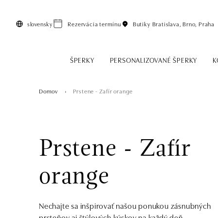
Preskočiť na hlavný obsah
slovensky
Rezervácia termínu
Butiky
Bratislava, Brno, Praha
ŠPERKY
PERSONALIZOVANÉ ŠPERKY
K
Domov
Prstene - Zafír orange
Prstene - Zafír
orange
Nechajte sa inšpirovať našou ponukou zásnubných
prsteňov aj štýlových kúskov na každý deň.