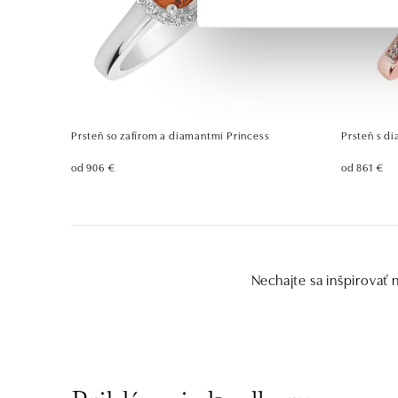
Prsteň so zafírom a diamantmi Princess
Prsteň s d
od 906 €
od 861 €
Nechajte sa inšpirovať