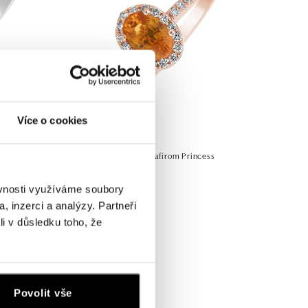
Více o cookies
ess
Prsteň s diamantmi a zafírom Princess
od 1 354 €
ěvnosti využíváme soubory
, inzerci a analýzy. Partneři
li v důsledku toho, že
Povolit vše