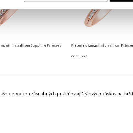
iamantmi a zafírom Sapphire Princess
Prsteň s diamantmi a zafírom Prince
od 1 365 €
 našou ponukou zásnubných prsteňov aj štýlových kúskov na kaž