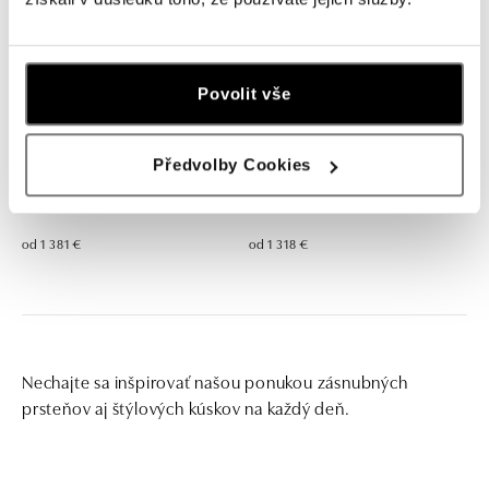
Povolit vše
Předvolby Cookies
Prsteň s diamantmi a zafírom
Prsteň s diamantmi a zafírom
Princess
Princess
od 1 381 €
od 1 318 €
Nechajte sa inšpirovať našou ponukou zásnubných
prsteňov aj štýlových kúskov na každý deň.