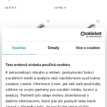
od 878 €
od 983 €
Souhlas
Detaily
Více o cookies
Tato webová stránka používá cookies
Prsteň s diamantmi a zafírom
Prsteň so zafírom a diamantmi
K personalizaci obsahu a reklam, poskytování funkcí
Princess
Princess
sociálních médií a analýze naší návštěvnosti využíváme
soubory cookie. Informace o tom, jak náš web používáte,
od 1 139 €
od 1 314 €
sdílíme se svými partnery pro sociální média, inzerci a
analýzy. Partneři tyto údaje mohou zkombinovat s
dalšími informacemi, které jste jim poskytli nebo které
získali v důsledku toho, že používáte jejich služby.