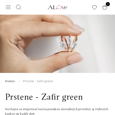
Preskočiť na hlavný obsah
0
Prstene - Zafír green
Domov
Prstene - Zafír green
Nechajte sa inšpirovať našou ponukou zásnubných prsteňov aj štýlových
kúskov na každý deň.