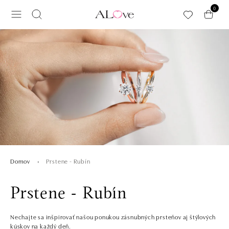
Preskočiť na hlavný obsah
0
Prstene - Rubín
Domov
Prstene - Rubín
Nechajte sa inšpirovať našou ponukou zásnubných prsteňov aj štýlových
kúskov na každý deň.