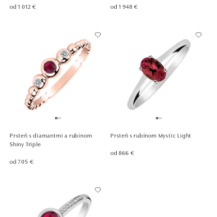
od 1 012 €
od 1 948 €
Prsteň s diamantmi a rubínom
Prsteň s rubínom Mystic Light
Shiny Triple
od 866 €
od 705 €