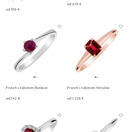
od 439 €
od 910 €
Prsteň s rubínom Bonbon
Prsteň s rubínom Winslow
od 742 €
od 1 228 €