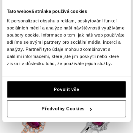
Tato webová stránka používá cookies
K personalizaci obsahu a reklam, poskytování funkcí
sociálních médií a analýze naší návštěvnosti využíváme
soubory cookie. Informace o tom, jak náš web používáte,
sdílíme se svými partnery pro sociální média, inzerci a
analýzy. Partneři tyto údaje mohou zkombinovat s
dalšími informacemi, které jste jim poskytli nebo které
získali v důsledku toho, že používáte jejich služby.
Prsteň s diamantmi a rubínom
Prsteň s rubínom, ruženínom a
Princess
zafírom Tripple Bonbons
od 975 €
od 1 216 €
Povolit vše
Předvolby Cookies