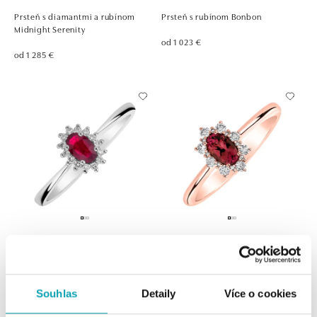
Prsteň s diamantmi a rubínom
Prsteň s rubínom Bonbon
Midnight Serenity
od 1 023 €
od 1 285 €
Prsteň s diamantmi a rubínom
Prsteň s diamantmi a rubínom
Princess
Princess
od 906 €
od 840 €
Souhlas
Detaily
Více o cookies