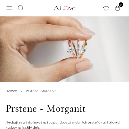
Preskočiť na hlavný obsah
0
Prstene - Morganit
Domov
Prstene - Morganit
Nechajte sa inšpirovať našou ponukou zásnubných prsteňov aj štýlových
kúskov na každý deň.