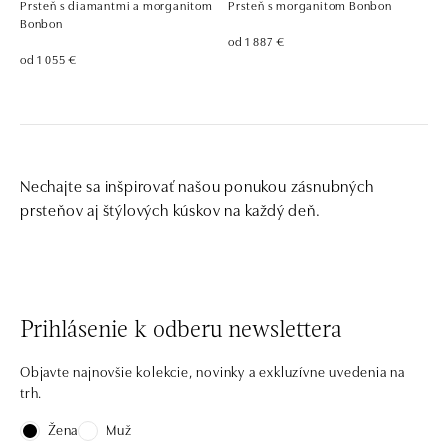
Prsteň s diamantmi a morganitom
Prsteň s morganitom Bonbon
Bonbon
od 1 887 €
od 1 055 €
Nechajte sa inšpirovať našou ponukou zásnubných
prsteňov aj štýlových kúskov na každý deň.
Prihlásenie k odberu newslettera
Objavte najnovšie kolekcie, novinky a exkluzívne uvedenia na
trh.
Žena
Muž