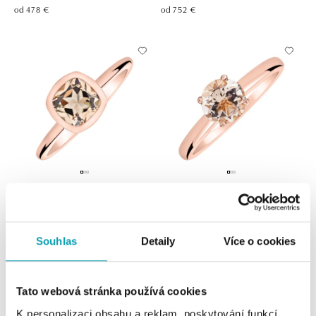
od 478 €
od 752 €
Prsteň s morganitom Bonbon
Prsteň s morganitom Bonbon
od 852 €
od 747 €
Souhlas
Detaily
Více o cookies
Tato webová stránka používá cookies
K personalizaci obsahu a reklam, poskytování funkcí