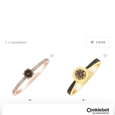
3 z 3 produktov
FILTER
Prsteň s hnedými a bielymi
Prsteň s čiernymi a hnedými
diamantmi Gem Simplicity
diamantmi Space Love