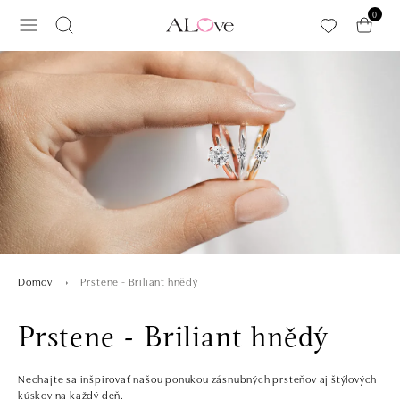
Preskočiť na hlavný obsah
0
Prstene - Briliant hnědý
Domov
Prstene - Briliant hnědý
Nechajte sa inšpirovať našou ponukou zásnubných prsteňov aj štýlových
kúskov na každý deň.