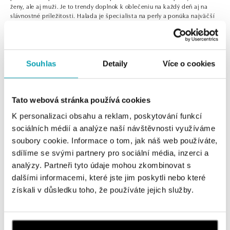
ženy, ale aj muži. Je to trendy doplnok k oblečeniu na každý deň aj na
slávnostné príležitosti. Halada je špecialista na perly a ponúka najväčší
výber perlových šperkov u nás.
Souhlas
Detaily
Více o cookies
0 z 0 produktov
FILTER
Tato webová stránka používá cookies
V katalógu nie sú žiadne produkty.
K personalizaci obsahu a reklam, poskytování funkcí
sociálních médií a analýze naší návštěvnosti využíváme
soubory cookie. Informace o tom, jak náš web používáte,
sdílíme se svými partnery pro sociální média, inzerci a
analýzy. Partneři tyto údaje mohou zkombinovat s
Prihlásenie k odberu newslettera
dalšími informacemi, které jste jim poskytli nebo které
získali v důsledku toho, že používáte jejich služby.
Objavte najnovšie kolekcie, novinky a exkluzívne uvedenia na
trh.
Žena
Muž