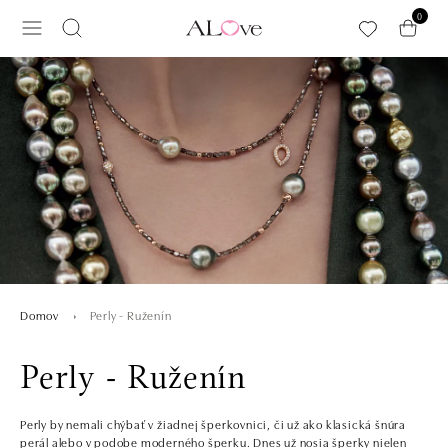
Preskočiť na hlavný obsah
0
Perly - Ruženín
Domov
Perly - Ruženín
Perly by nemali chýbať v žiadnej šperkovnici, či už ako klasická šnúra
perál alebo v podobe moderného šperku. Dnes už nosia šperky nielen