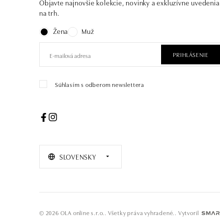
Objavte najnovšie kolekcie, novinky a exkluzívne uvedenia
na trh.
Žena
Muž
PRIHLÁSENIE
Súhlasím s odberom newslettera
SLOVENSKY
© 2026 OLA online s.r.o.. Všetky práva vyhradené..
Vytvoril