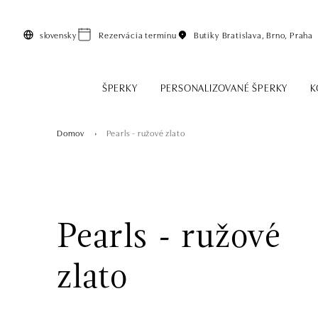
Preskočiť na hlavný obsah
slovensky
Rezervácia termínu
Butiky
Bratislava, Brno, Praha
ŠPERKY
PERSONALIZOVANÉ ŠPERKY
K
Domov
Pearls - ružové zlato
Pearls - ružové
zlato