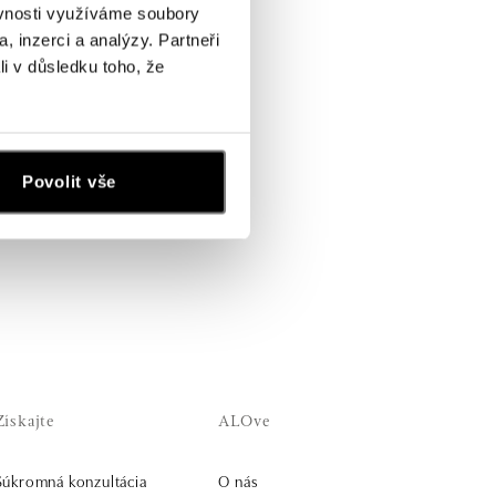
ěvnosti využíváme soubory
, inzerci a analýzy. Partneři
li v důsledku toho, že
Povolit vše
Získajte
ALOve
Súkromná konzultácia
O nás