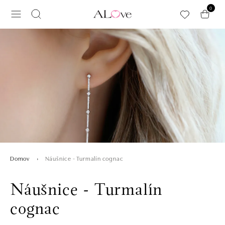
Preskočiť na hlavný obsah
0
Náušnice - Turmalín cognac
Domov
Náušnice - Turmalín
cognac