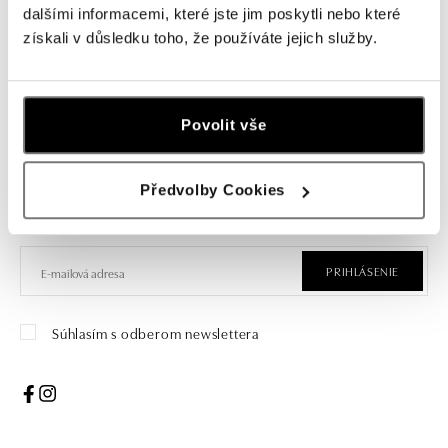
pravé.
dalšími informacemi, které jste jim poskytli nebo které
získali v důsledku toho, že používáte jejich služby.
Prihlásenie k odberu newslettera
Povolit vše
Objavte najnovšie kolekcie, novinky a exkluzívne uvedenia na
trh.
Předvolby Cookies
Žena
Muž
PRIHLÁSENIE
Súhlasím s odberom newslettera