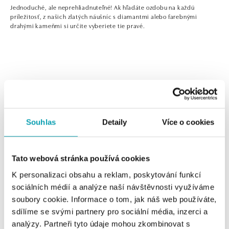
Jednoduché, ale neprehliadnuteľné! Ak hľadáte ozdobu na každú
príležitosť, z našich zlatých náušníc s diamantmi alebo farebnými
drahými kameňmi si určite vyberiete tie pravé.
0 z 0 produktov
FILTER
Souhlas
Detaily
Více o cookies
V katalógu nie sú žiadne produkty.
Tato webová stránka používá cookies
K personalizaci obsahu a reklam, poskytování funkcí
sociálních médií a analýze naší návštěvnosti využíváme
Jednoduché, ale neprehliadnuteľné! Ak hľadáte ozdobu
soubory cookie. Informace o tom, jak náš web používáte,
na každú príležitosť, z našich zlatých náušníc s diamantmi
sdílíme se svými partnery pro sociální média, inzerci a
alebo farebnými drahými kameňmi si určite vyberiete tie
analýzy. Partneři tyto údaje mohou zkombinovat s