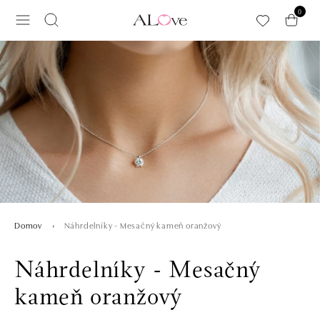
Preskočiť na hlavný obsah
0
Náhrdelníky - Mesačný kameň oranžový
Domov
Náhrdelníky - Mesačný
kameň oranžový