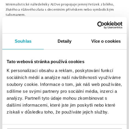
Minimalistické náhrdelníky ALOve propojuje jemný řetízek z bílého,
žlutého a růžového zlata s decentním přívěskem nebo symbolickým
talismanem.
Souhlas
Detaily
Více o cookies
0 z 0 produktov
FILTER
Tato webová stránka používá cookies
K personalizaci obsahu a reklam, poskytování funkcí
V katalógu nie sú žiadne produkty.
sociálních médií a analýze naší návštěvnosti využíváme
soubory cookie. Informace o tom, jak náš web používáte,
sdílíme se svými partnery pro sociální média, inzerci a
analýzy. Partneři tyto údaje mohou zkombinovat s
dalšími informacemi, které jste jim poskytli nebo které
Prihlásenie k odberu newslettera
získali v důsledku toho, že používáte jejich služby.
Objavte najnovšie kolekcie, novinky a exkluzívne uvedenia na
trh.