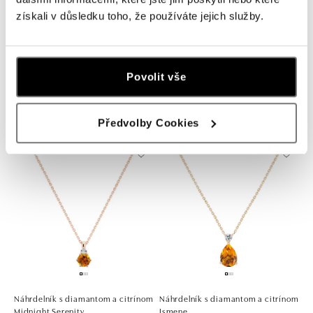
získali v důsledku toho, že používáte jejich služby.
Náhrdelník s citrínom Mystic Depth
Náhrdelník s diamantmi a citrínom
Povolit vše
Amariel
od 668 €
od 682 €
Předvolby Cookies
Náhrdelník s diamantom a citrínom
Náhrdelník s diamantom a citrínom
Midnight Serenity
Ismene