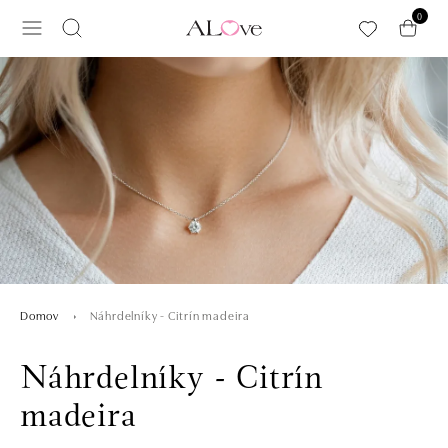
Preskočiť na hlavný obsah
0
Náhrdelníky - Citrín madeira
Domov
Náhrdelníky - Citrín
madeira