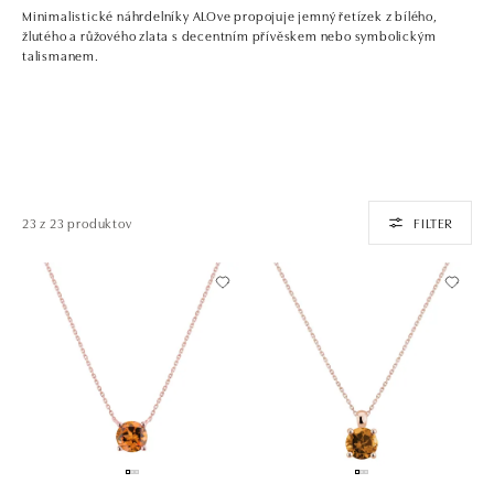
Minimalistické náhrdelníky ALOve propojuje jemný řetízek z bílého,
žlutého a růžového zlata s decentním přívěskem nebo symbolickým
talismanem.
23 z 23 produktov
FILTER