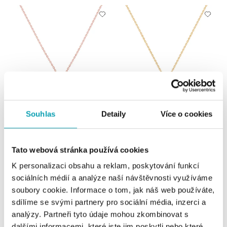
Souhlas
Detaily
Více o cookies
Náhrdelník s diamantmi a citrínom
Náhrdelník s diamantmi a citrínom
Lauriene
Zephyrine
od 586 €
od 601 €
Tato webová stránka používá cookies
K personalizaci obsahu a reklam, poskytování funkcí
sociálních médií a analýze naší návštěvnosti využíváme
soubory cookie. Informace o tom, jak náš web používáte,
sdílíme se svými partnery pro sociální média, inzerci a
analýzy. Partneři tyto údaje mohou zkombinovat s
dalšími informacemi, které jste jim poskytli nebo které