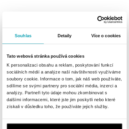
Souhlas
Detaily
Více o cookies
0 z 0 produktov
FILTER
Tato webová stránka používá cookies
V katalógu nie sú žiadne produkty.
K personalizaci obsahu a reklam, poskytování funkcí
sociálních médií a analýze naší návštěvnosti využíváme
soubory cookie. Informace o tom, jak náš web používáte,
sdílíme se svými partnery pro sociální média, inzerci a
analýzy. Partneři tyto údaje mohou zkombinovat s
Prihlásenie k odberu newslettera
dalšími informacemi, které jste jim poskytli nebo které
získali v důsledku toho, že používáte jejich služby.
Objavte najnovšie kolekcie, novinky a exkluzívne uvedenia na
trh.
Žena
Muž