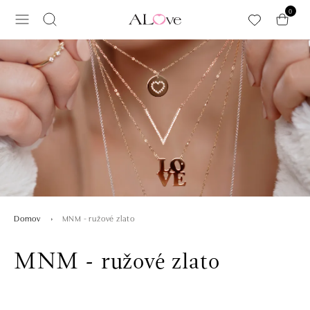
Preskočiť na hlavný obsah
0
MNM - ružové zlato
Domov
MNM - ružové zlato