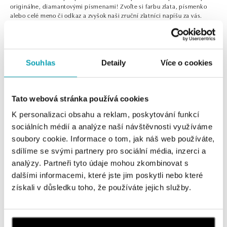
originálne, diamantovými písmenami! Zvoľte si farbu zlata, písmenko
alebo celé meno či odkaz a zvyšok naši zruční zlatníci napíšu za vás.
Vyberte si z našej ponuky alebo si nechajte vyrobiť na objednanie
náhrdelník, náramok s retiazkou alebo šnúrkou.
Souhlas
Detaily
Více o cookies
0 z 0 produktov
FILTER
Tato webová stránka používá cookies
V katalógu nie sú žiadne produkty.
K personalizaci obsahu a reklam, poskytování funkcí
sociálních médií a analýze naší návštěvnosti využíváme
soubory cookie. Informace o tom, jak náš web používáte,
sdílíme se svými partnery pro sociální média, inzerci a
analýzy. Partneři tyto údaje mohou zkombinovat s
Prihlásenie k odberu newslettera
dalšími informacemi, které jste jim poskytli nebo které
získali v důsledku toho, že používáte jejich služby.
Objavte najnovšie kolekcie, novinky a exkluzívne uvedenia na
trh.
Žena
Muž