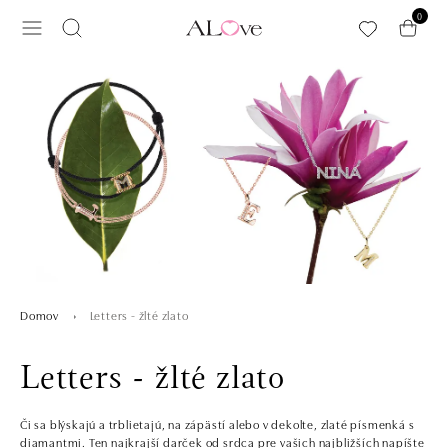
Preskočiť na hlavný obsah
0
Letters - žlté zlato
Domov
Letters - žlté zlato
Či sa blýskajú a trblietajú, na zápästí alebo v dekolte, zlaté písmenká s
diamantmi. Ten najkrajší darček od srdca pre vašich najbližších napíšte