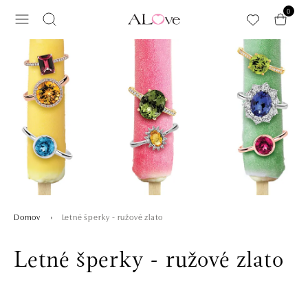
Preskočiť na hlavný obsah
0
Letné šperky - ružové zlato
Domov
Letné šperky - ružové zlato