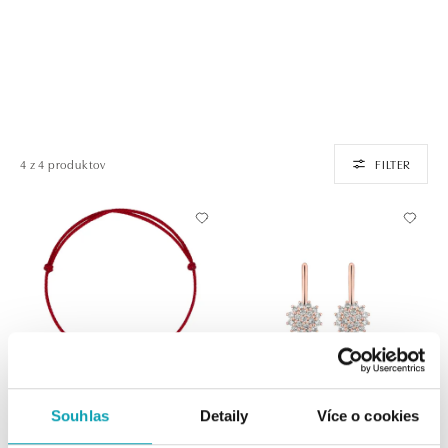
4 z 4 produktov
FILTER
Souhlas
Detaily
Více o cookies
Náramok s diamantom Angel Wing
Náušnice s diamantmii Midnight
Sun