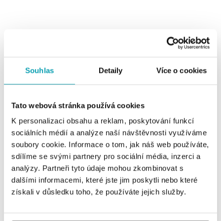
Souhlas
Detaily
Více o cookies
0 z 0 produktov
FILTER
Tato webová stránka používá cookies
K personalizaci obsahu a reklam, poskytování funkcí
V katalógu nie sú žiadne produkty.
sociálních médií a analýze naší návštěvnosti využíváme
soubory cookie. Informace o tom, jak náš web používáte,
sdílíme se svými partnery pro sociální média, inzerci a
analýzy. Partneři tyto údaje mohou zkombinovat s
dalšími informacemi, které jste jim poskytli nebo které
Prihlásenie k odberu newslettera
získali v důsledku toho, že používáte jejich služby.
Objavte najnovšie kolekcie, novinky a exkluzívne uvedenia na
trh.