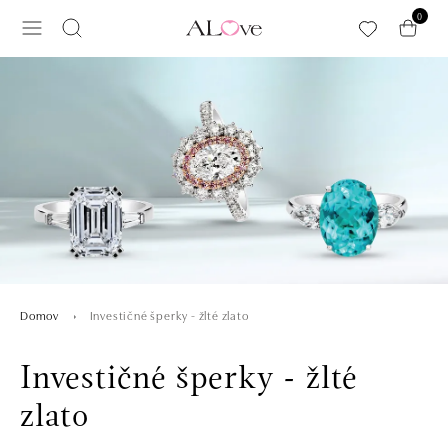
Preskočiť na hlavný obsah
0
Investičné šperky - žlté zlato
Domov
Investičné šperky - žlté
zlato