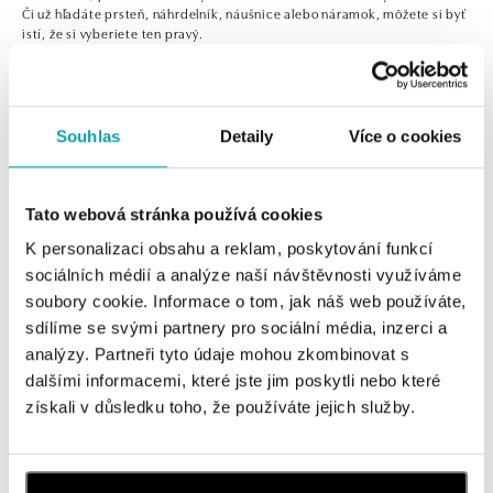
Či už hľadáte prsteň, náhrdelník, náušnice alebo náramok, môžete si byť
istí, že si vyberiete ten pravý.
Souhlas
Detaily
Více o cookies
0 z 0 produktov
FILTER
Tato webová stránka používá cookies
V katalógu nie sú žiadne produkty.
K personalizaci obsahu a reklam, poskytování funkcí
sociálních médií a analýze naší návštěvnosti využíváme
soubory cookie. Informace o tom, jak náš web používáte,
sdílíme se svými partnery pro sociální média, inzerci a
analýzy. Partneři tyto údaje mohou zkombinovat s
Prihlásenie k odberu newslettera
dalšími informacemi, které jste jim poskytli nebo které
získali v důsledku toho, že používáte jejich služby.
Objavte najnovšie kolekcie, novinky a exkluzívne uvedenia na
trh.
Žena
Muž