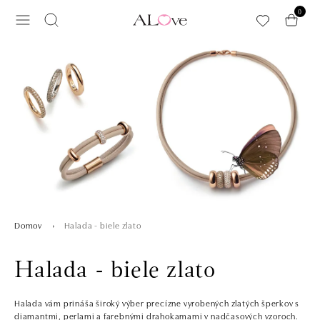
Preskočiť na hlavný obsah
0
Halada - biele zlato
Domov
Halada - biele zlato
Halada vám prináša široký výber precízne vyrobených zlatých šperkov s
diamantmi, perlami a farebnými drahokamami v nadčasových vzoroch.