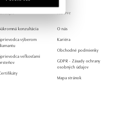
Získajte
ALOve
Súkromná konzultácia
O nás
Sprievodca výberom
Kariéra
diamantu
Obchodné podmienky
Sprievodca veľkosťami
GDPR - Zásady ochrany
prsteňov
osobných údajov
Certifikáty
Mapa stránok