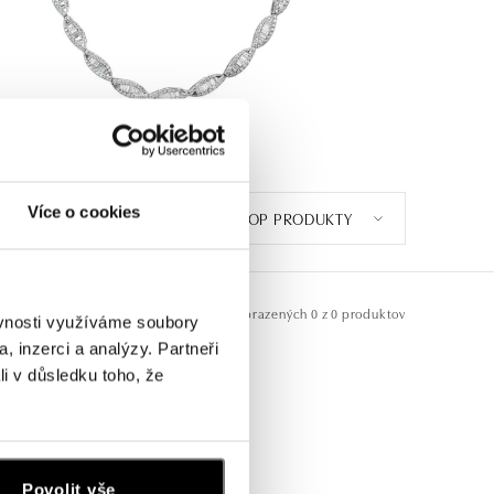
Více o cookies
TOP PRODUKTY
Zobrazených
0 z 0 produktov
ěvnosti využíváme soubory
, inzerci a analýzy. Partneři
li v důsledku toho, že
Povolit vše