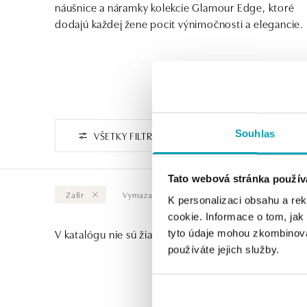
náušnice a náramky kolekcie Glamour Edge, ktoré
dodajú každej žene pocit výnimočnosti a elegancie.
Souhlas
VŠETKY FILTRE
Tato webová stránka použív
Zafír
Vymazať všetky
K personalizaci obsahu a re
cookie. Informace o tom, jak
V katalógu nie sú žiadne produkty.
tyto údaje mohou zkombinovat
používáte jejich služby.