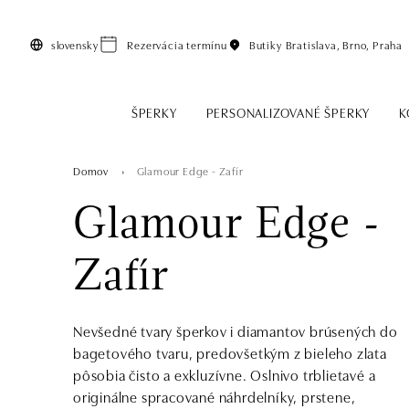
Preskočiť na hlavný obsah
slovensky
Rezervácia termínu
Butiky
Bratislava, Brno, Praha
ŠPERKY
PERSONALIZOVANÉ ŠPERKY
K
Domov
Glamour Edge - Zafír
Glamour Edge -
Zafír
Nevšedné tvary šperkov i diamantov brúsených do
bagetového tvaru, predovšetkým z bieleho zlata
pôsobia čisto a exkluzívne. Oslnivo trblietavé a
originálne spracované náhrdelníky, prstene,