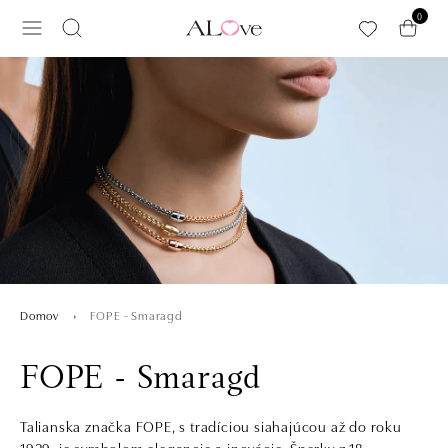
Preskočiť na hlavný obsah
0
FOPE - Smaragd
Domov
FOPE - Smaragd
Talianska značka FOPE, s tradíciou siahajúcou až do roku
1929, je symbolom elegancie a inovácie. Šperky z 18