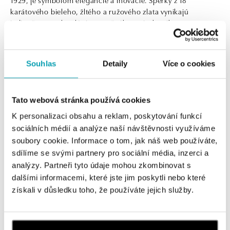
karátového bieleho, žltého a ružového zlata vynikajú
jedinečnou technológiou pružného retiazkového vzoru,
ktorá zaisťuje výnimočný komfort a štýl. Sú skvelé pre každú
príležitosť, pre ženy aj mužov. Náhrdelníky, náramky, prstene
Zobraziť viac
a náušnice sa dokonale kombinujú a pohodlne nosia a
Souhlas
Detaily
Více o cookies
prinášajú do každodenného života dotyk luxusu.
0 z 0 produktov
FILTER
Tabuľka veľkostí FOPE na stiahnutie
TU
Tato webová stránka používá cookies
V katalógu nie sú žiadne produkty.
K personalizaci obsahu a reklam, poskytování funkcí
sociálních médií a analýze naší návštěvnosti využíváme
soubory cookie. Informace o tom, jak náš web používáte,
sdílíme se svými partnery pro sociální média, inzerci a
analýzy. Partneři tyto údaje mohou zkombinovat s
Prihlásenie k odberu newslettera
dalšími informacemi, které jste jim poskytli nebo které
získali v důsledku toho, že používáte jejich služby.
Objavte najnovšie kolekcie, novinky a exkluzívne uvedenia na
trh.
Žena
Muž