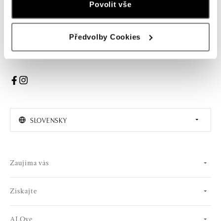
Povolit vše
PRIHLÁSENIE
Předvolby Cookies
Súhlasím s odberom newslettera
SLOVENSKY
Zaujíma vás
Získajte
ALOve