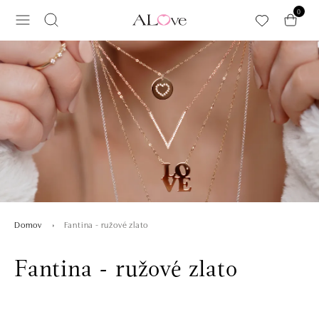
Preskočiť na hlavný obsah
0
Fantina - ružové zlato
Domov
Fantina - ružové zlato