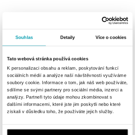
Souhlas
Detaily
Více o cookies
0 z 0 produktov
FILTER
Tato webová stránka používá cookies
V katalógu nie sú žiadne produkty.
K personalizaci obsahu a reklam, poskytování funkcí
sociálních médií a analýze naší návštěvnosti využíváme
soubory cookie. Informace o tom, jak náš web používáte,
sdílíme se svými partnery pro sociální média, inzerci a
analýzy. Partneři tyto údaje mohou zkombinovat s
Prihlásenie k odberu newslettera
dalšími informacemi, které jste jim poskytli nebo které
získali v důsledku toho, že používáte jejich služby.
Objavte najnovšie kolekcie, novinky a exkluzívne uvedenia na
trh.
Žena
Muž