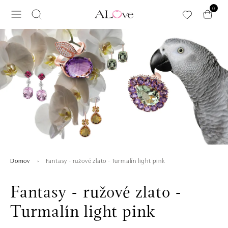
Preskočiť na hlavný obsah
0
Fantasy - ružové zlato - Turmalín light pink
Domov
Fantasy - ružové zlato -
Turmalín light pink