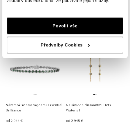
získali v důsledku toho, že používáte jejich služby.
Náušnice s diamantmi Dots
Náramok s rubínmi Essential
Waterfall
Brilliance
Povolit vše
od 2 601 €
od 2 883 €
Předvolby Cookies
Náramok so smaragdami Essential
Náušnice s diamantmi Dots
Brilliance
Waterfall
od 2 944 €
od 2 945 €