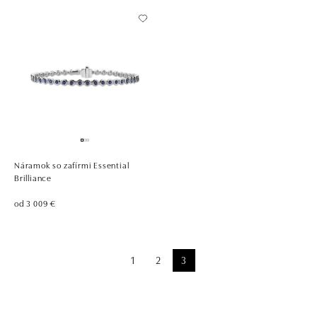
Náramok so zafírmi Essential
Brilliance
od 3 009 €
1
2
3