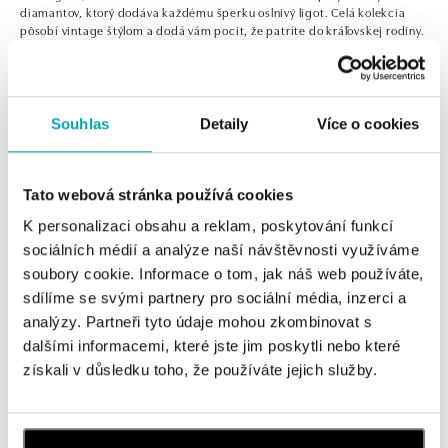
diamantov, ktorý dodáva každému šperku oslnivý ligot. Celá kolekcia
pôsobí vintage štýlom a dodá vám pocit, že patríte do kráľovskej rodiny.
Prstene, náušnice a náhrdelníky rôznych tvarov a farieb, z ktorých si
vyberie každý. Pokiaľ sa nemôžete rozhodnúť, môžete si vybrať podľa sily
a významu drahých kameňov.
Zobraziť viac
Souhlas
Detaily
Více o cookies
0 z 0 produktov
FILTER
Tato webová stránka používá cookies
V katalógu nie sú žiadne produkty.
K personalizaci obsahu a reklam, poskytování funkcí
sociálních médií a analýze naší návštěvnosti využíváme
soubory cookie. Informace o tom, jak náš web používáte,
sdílíme se svými partnery pro sociální média, inzerci a
analýzy. Partneři tyto údaje mohou zkombinovat s
Prihlásenie k odberu newslettera
dalšími informacemi, které jste jim poskytli nebo které
získali v důsledku toho, že používáte jejich služby.
Objavte najnovšie kolekcie, novinky a exkluzívne uvedenia na
trh.
Žena
Muž