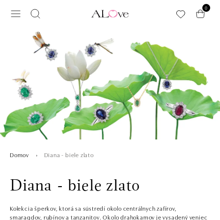
Preskočiť na hlavný obsah
0
Diana - biele zlato
Domov
Diana - biele zlato
Kolekcia šperkov, ktorá sa sústredí okolo centrálnych zafírov,
smaragdov, rubínov a tanzanitov. Okolo drahokamov je vysadený veniec