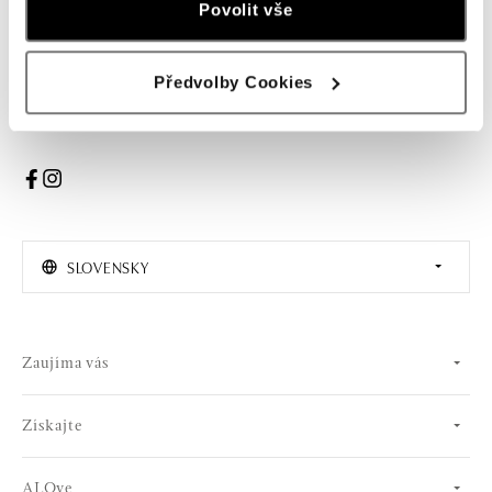
Povolit vše
PRIHLÁSENIE
Předvolby Cookies
Súhlasím s odberom newslettera
SLOVENSKY
Zaujíma vás
Získajte
ALOve