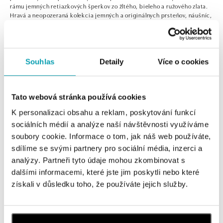
rámu jemných retiazkových šperkov zo žltého, bieleho a ružového zlata.
Hravá a neopozeraná kolekcia jemných a originálnych prsteňov, náušníc,
náramkov a náhrdelníkov.
Souhlas
Detaily
Více o cookies
0 z 0 produktov
FILTER
Tato webová stránka používá cookies
V katalógu nie sú žiadne produkty.
K personalizaci obsahu a reklam, poskytování funkcí
sociálních médií a analýze naší návštěvnosti využíváme
soubory cookie. Informace o tom, jak náš web používáte,
sdílíme se svými partnery pro sociální média, inzerci a
analýzy. Partneři tyto údaje mohou zkombinovat s
Prihlásenie k odberu newslettera
dalšími informacemi, které jste jim poskytli nebo které
získali v důsledku toho, že používáte jejich služby.
Objavte najnovšie kolekcie, novinky a exkluzívne uvedenia na
trh.
Žena
Muž