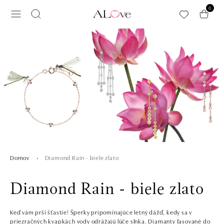
Preskočiť na hlavný obsah
0
Diamond Rain - biele zlato
Domov
Diamond Rain - biele zlato
Keď vám prší šťastie! Šperky pripomínajúce letný dážď, kedy sa v
priezračných kvapkách vody odrážajú lúče slnka. Diamanty fasované do