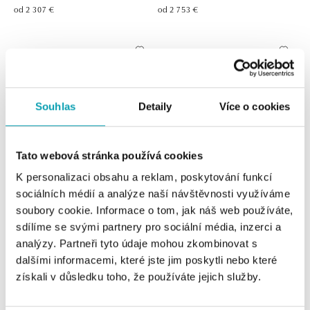
od 2 307 €
od 2 753 €
Souhlas
Detaily
Více o cookies
Tato webová stránka používá cookies
K personalizaci obsahu a reklam, poskytování funkcí
Prsteň s diamantmi Sophisticated
Prsteň s diamantmi Eternal Beauty
sociálních médií a analýze naší návštěvnosti využíváme
Love
soubory cookie. Informace o tom, jak náš web používáte,
od 3 294 €
sdílíme se svými partnery pro sociální média, inzerci a
od 3 167 €
analýzy. Partneři tyto údaje mohou zkombinovat s
dalšími informacemi, které jste jim poskytli nebo které
získali v důsledku toho, že používáte jejich služby.