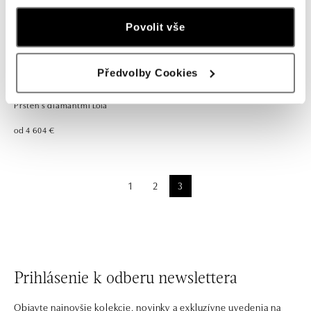
Povolit vše
Předvolby Cookies
Prsteň s diamantmi Lola
od 4 604 €
1
2
3
Prihlásenie k odberu newslettera
Objavte najnovšie kolekcie, novinky a exkluzívne uvedenia na