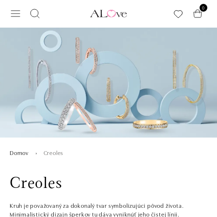
Preskočiť na hlavný obsah
0
Creoles
Domov
Creoles
Kruh je považovaný za dokonalý tvar symbolizujúci pôvod života.
Minimalistický dizajn šperkov tu dáva vyniknúť jeho čistej línii.