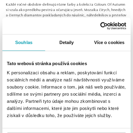
Každé ročné obdobie definujú rôzne farby a kolekcia Colours Of Autumn
si vzala ako predlohu pestrú a očarujúcu jeseň. Mozaika čírych, hnedých
a čiernych diamantov poskladaných do náušníc, náhrdelníkov a prsteňov
zo zlata. Neprehliadnuteľné extravagantné šperky, ktoré vás budú zdobiť
aj mimo jesenného obdobia.
Souhlas
Detaily
Více o cookies
0 z 0 produktov
FILTER
Tato webová stránka používá cookies
K personalizaci obsahu a reklam, poskytování funkcí
V katalógu nie sú žiadne produkty.
sociálních médií a analýze naší návštěvnosti využíváme
soubory cookie. Informace o tom, jak náš web používáte,
sdílíme se svými partnery pro sociální média, inzerci a
analýzy. Partneři tyto údaje mohou zkombinovat s
dalšími informacemi, které jste jim poskytli nebo které
Prihlásenie k odberu newslettera
získali v důsledku toho, že používáte jejich služby.
Objavte najnovšie kolekcie, novinky a exkluzívne uvedenia na
trh.