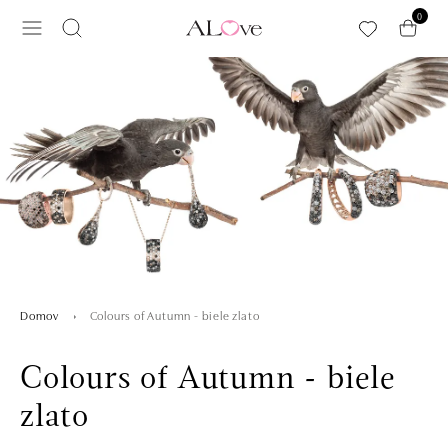
Preskočiť na hlavný obsah
0
Colours of Autumn - biele zlato
Domov
Colours of Autumn - biele
zlato