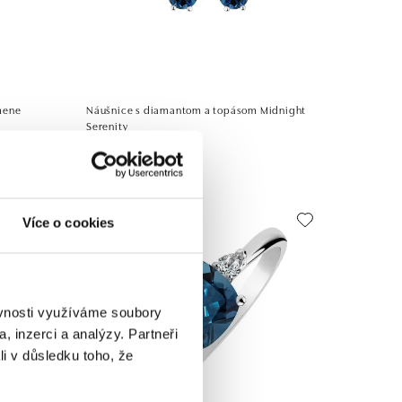
mene
Náušnice s diamantom a topásom Midnight
Serenity
od 1 095 €
Více o cookies
ěvnosti využíváme soubory
, inzerci a analýzy. Partneři
li v důsledku toho, že