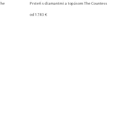
The
Prsteň s diamantmi a topásom The Countess
od 1 783 €