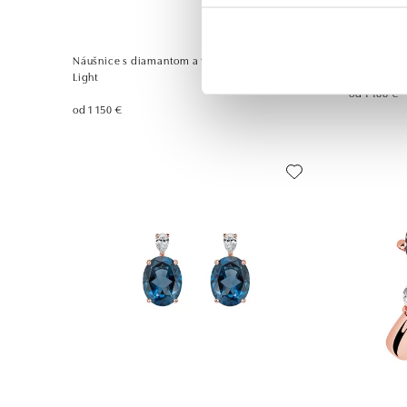
Náušnice s diamantom a topásom Whispers of
Náhrdelník
Light
od 1 188 €
od 1 150 €