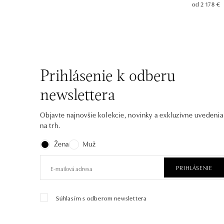
od 2 178 €
Prihlásenie k odberu
newslettera
Objavte najnovšie kolekcie, novinky a exkluzívne uvedenia
na trh.
Žena
Muž
PRIHLÁSENIE
Súhlasím s odberom newslettera