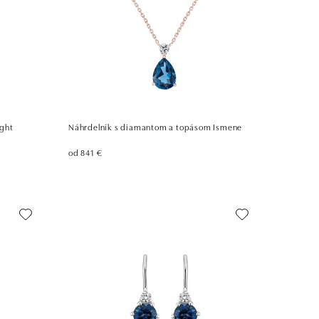
ight
Náhrdelník s diamantom a topásom Ismene
od 841 €