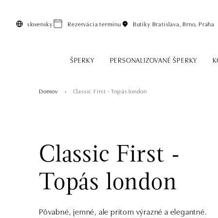
Preskočiť na hlavný obsah
slovensky
Rezervácia termínu
Butiky
Bratislava, Brno, Praha
ŠPERKY
PERSONALIZOVANÉ ŠPERKY
K
Domov
Classic First - Topás london
Classic First -
Topás london
Pôvabné, jemné, ale pritom výrazné a elegantné.