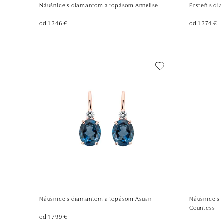
Náušnice s diamantom a topásom Annelise
Prsteň s d
od 1 346 €
od 1 374 €
Náušnice s diamantom a topásom Asuan
Náušnice s
Countess
od 1 799 €