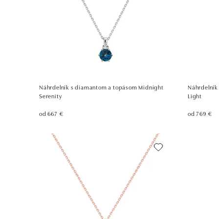
Náhrdelník s diamantom a topásom Midnight
Náhrdelník
Serenity
Light
od 667 €
od 769 €