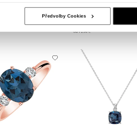
Předvolby Cookies
 s diamantom a topásom Asuan
Prsteň s diamantmi a topásom Annel
od 1 256 €