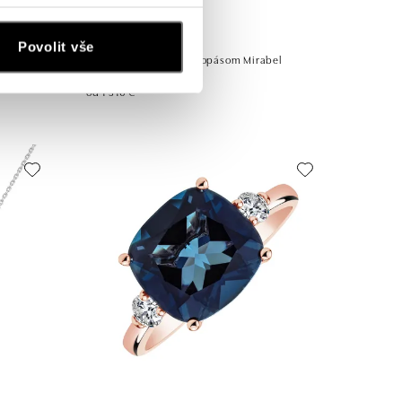
Povolit vše
ise
Prsteň s diamantmi a topásom Mirabel
od 1 316 €