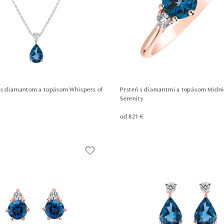
 s diamantom a topásom Whispers of
Prsteň s diamantmi a topásom Midn
Serenity
od 821 €