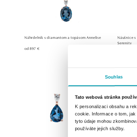
Náhrdelník s diamantom a topásom Annelise
Náušnice s
Serenity
od 897 €
od 959 €
Souhlas
Tato webová stránka použív
K personalizaci obsahu a re
cookie. Informace o tom, jak
tyto údaje mohou zkombinovat
používáte jejich služby.