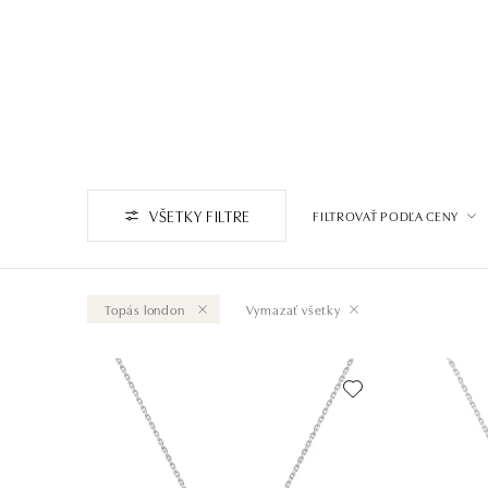
VŠETKY FILTRE
FILTROVAŤ PODĽA CENY
Topás london
Vymazať všetky