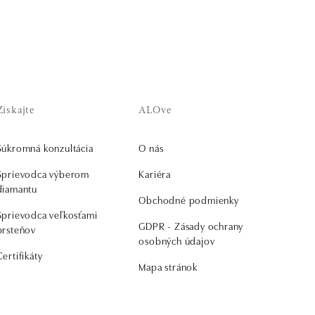
Získajte
ALOve
Súkromná konzultácia
O nás
Sprievodca výberom
Kariéra
diamantu
Obchodné podmienky
Sprievodca veľkosťami
GDPR - Zásady ochrany
prsteňov
osobných údajov
Certifikáty
Mapa stránok