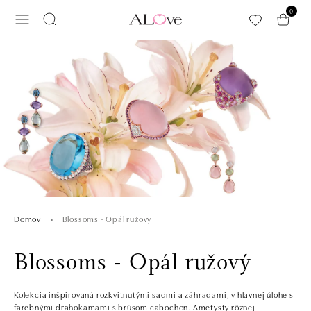
Preskočiť na hlavný obsah
0
Blossoms - Opál ružový
Domov
Blossoms - Opál ružový
Kolekcia inšpirovaná rozkvitnutými sadmi a záhradami, v hlavnej úlohe s
farebnými drahokamami s brúsom cabochon. Ametysty rôznej