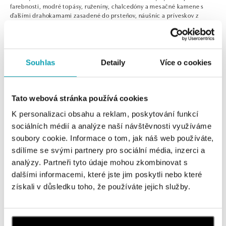
farebnosti, modré topásy, ruženíny, chalcedóny a mesačné kamene s
ďalšími drahokamami zasadené do prsteňov, náušníc a príveskov z
bieleho, žltého a ružového zlata. Vyberajte podľa farieb či energie
kameňov alebo siahnite po luxusnejších kúskoch s diamantmi.
Zobraziť viac
Souhlas
Detaily
Více o cookies
0 z 0 produktov
FILTER
Tato webová stránka používá cookies
V katalógu nie sú žiadne produkty.
K personalizaci obsahu a reklam, poskytování funkcí
sociálních médií a analýze naší návštěvnosti využíváme
soubory cookie. Informace o tom, jak náš web používáte,
sdílíme se svými partnery pro sociální média, inzerci a
analýzy. Partneři tyto údaje mohou zkombinovat s
Prihlásenie k odberu newslettera
dalšími informacemi, které jste jim poskytli nebo které
získali v důsledku toho, že používáte jejich služby.
Objavte najnovšie kolekcie, novinky a exkluzívne uvedenia na
trh.
Žena
Muž